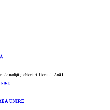
LĂ
 de tradiții și obiceiuri. Liceul de Artă I.
REA UNIRE