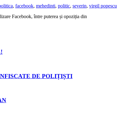
politica
,
facebook
,
mehedinti
,
politic
,
severin
,
virgil popescu
izare Facebook, între puterea și opoziția din
!
NFISCATE DE POLIȚIȘTI
AN