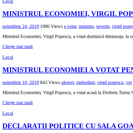
Local
MINISTRUL ECONOMIEI, VIRGIL POPE
noiembrie 24, 2019
1006 Views
a votat
,
ministru
,
severin
,
virgil pope
Ministrul Economiei, Virgil Popescu, a votat duminică dimineața, la or
Citește mai mult
Local
MINISTRUL ECONOMIEI A VOTAT P
noiembrie 10, 2019
843 Views
alegeri
,
mehedinti
,
virgil popescu
,
vot
Ministrul Economiei, Virgil Popescu, a votat acasă la Drobeta Turnu Se
Citește mai mult
Local
DECLARAȚII POLITICE CU SALA GO