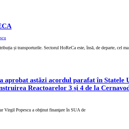
ECA
escu
ibuția și transporturile. Sectorul HoReCa este, însă, de departe, cel mai
obat astăzi acordul parafat în Statele Un
struirea Reactoarelor 3 și 4 de la Cernavod
r Virgil Popescu a obţinut finanţare în SUA de