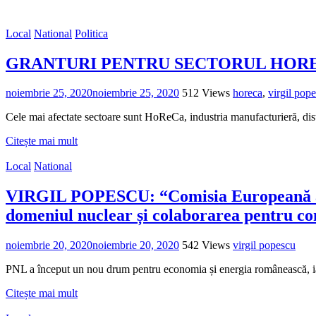
Local
National
Politica
GRANTURI PENTRU SECTORUL HOR
noiembrie 25, 2020
noiembrie 25, 2020
512 Views
horeca
,
virgil pop
Cele mai afectate sectoare sunt HoReCa, industria manufacturieră, distr
Citește mai mult
Local
National
VIRGIL POPESCU: “Comisia Europeană a apr
domeniul nuclear și colaborarea pentru con
noiembrie 20, 2020
noiembrie 20, 2020
542 Views
virgil popescu
PNL a început un nou drum pentru economia și energia românească, ia
Citește mai mult