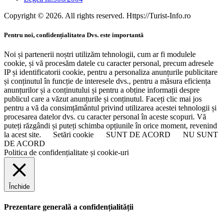
Copyright © 2026. All rights reserved. Https://Turist-Info.ro
Pentru noi, confidențialitatea Dvs. este importantă
Noi și partenerii noștri utilizăm tehnologii, cum ar fi modulele
cookie, și vă procesăm datele cu caracter personal, precum adresele
IP și identificatorii cookie, pentru a personaliza anunțurile publicitare
și conținutul în funcție de interesele dvs., pentru a măsura eficiența
anunțurilor și a conținutului și pentru a obține informații despre
publicul care a văzut anunțurile și conținutul. Faceți clic mai jos
pentru a vă da consimțământul privind utilizarea acestei tehnologii și
procesarea datelor dvs. cu caracter personal în aceste scopuri. Vă
puteți răzgândi și puteți schimba opțiunile în orice moment, revenind
la acest site.
Setări cookie
SUNT DE ACORD
NU SUNT
DE ACORD
Politica de confidențialitate și cookie-uri
Închide
Prezentare generală a confidențialității