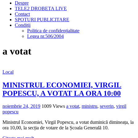
Despre
TELE2 DROBETA LIVE
Contact
SPOTURI PUBLICITARE
Condiții
Politica de confidențialitate
Legea nr.506/2004
a votat
Local
MINISTRUL ECONOMIEI, VIRGIL
POPESCU, A VOTAT LA ORA 10:00
noiembrie 24, 2019
1009 Views
a votat
,
ministru
,
severin
,
virgil
popescu
Ministrul Economiei, Virgil Popescu, a votat duminică dimineața, la
ora 10,00, la secția de votare de la Școala Generală 10.