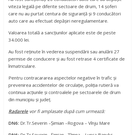
viteza legală pe diferite sectoare de drum, 14 şoferi
care nu au purtat centura de siguranţă și 9 conducători
auto care au efectuat depășiri neregulamentare.
Valoarea totală a sancţiunilor aplicate este de peste
34.000 lei.
Au fost reţinute în vederea suspendării sau anulării 27
permise de conducere și au fost retrase 4 certificate de
înmatriculare.
Pentru contracararea aspectelor negative în trafic şi
prevenirea accidentelor de circulaţie, poliţia rutieră va
continua acţiunile şi controalele pe sectoarele de drum
din municipiu și județ.
Radarele
vor fi amplasate după cum urmează:
DN6:
Dr.Tr.Severin –Şimian –Rogova – Vînju Mare
DN6:
Dr.Tr.Severin –Şimian –Tîmna – Lunca Banului –