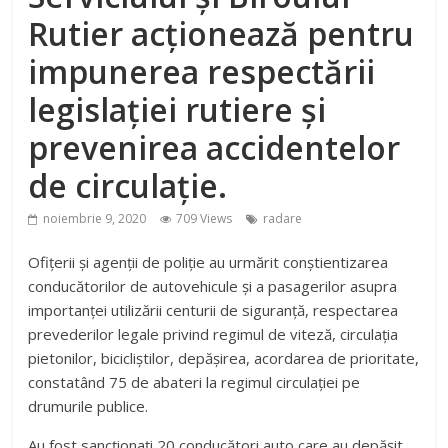
Rutier acţionează pentru
impunerea respectării
legislației rutiere și
prevenirea accidentelor
de circulație.
noiembrie 9, 2020
709 Views
radare
Ofiţerii şi agenţii de poliţie au urmărit conştientizarea
conducătorilor de autovehicule şi a pasagerilor asupra
importanţei utilizării centurii de siguranţă, respectarea
prevederilor legale privind regimul de viteză, circulaţia
pietonilor, bicicliștilor, depăşirea, acordarea de prioritate,
constatând 75 de abateri la regimul circulaţiei pe
drumurile publice.
Au fost sancţionaţi 20 conducători auto care au depăşit