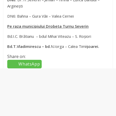
Arginești
DN6: Bahna – Gura Văii – Valea Cernei
Pe raza municipiului Drobeta Turnu Severin
Bd.I.C. Brătianu – bdul Mihai Viteazu – S. Roșiori
Bd.T.Vladimirescu – bd.
N.Iorga – Calea Tim
ișoarei.
Share on:
WhatsApp