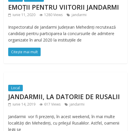
EMOȚII PENTRU VIITORII JANDARMI
iunie 11, 2020
1280 Views
jandarmi
Inspectoratul de Jandarmi Judeţean Mehedinți recrutează
candidaţi pentru participarea la concursurile de admitere
organizate în anul 2020 la instituţiile de
Citește mai mult
Local
JANDARMII, LA DATORIE DE RUSALII
iunie 14, 2019
617 Views
jandarmi
Jandarmii vor fi prezenți, în acest weekend, în mai multe
localități din Mehedinți, cu prilejul Rusaliilor. Astfel, oamenii
legii se