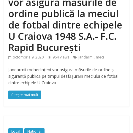
vor asigura măsurile de
ordine publică la meciul
de fotbal dintre echipele
U Craiova 1948 S.A.- F.C.
Rapid București
,
octombrie 9, 2020
964 Views
jandarmi
meci
Jandarmii mehedințeni vor asigura măsurile de ordine și
siguranță publică pe timpul desfăşurării meciului de fotbal
dintre echipele U Craiova
Citește mai mult
Local
National