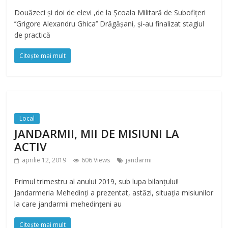
Douăzeci şi doi de elevi ,de la Școala Militară de Subofițeri
’’Grigore Alexandru Ghica’’ Drăgășani, şi-au finalizat stagiul
de practică
Citește mai mult
Local
JANDARMII, MII DE MISIUNI LA
ACTIV
aprilie 12, 2019
606 Views
jandarmi
Primul trimestru al anului 2019, sub lupa bilanțului!
Jandarmeria Mehedinți a prezentat, astăzi, situația misiunilor
la care jandarmii mehedințeni au
Citește mai mult