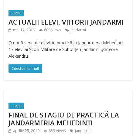
Local
ACTUALII ELEVI, VIITORII JANDARMI
mai 17, 2019
609 Views
jandarmi
O nouă serie de elevi, în practică la Jandarmeria Mehedinți!
17 elevi ai Școlii Militare de Subofițeri Jandarmi ,,Grigore
Alexandru
Citește mai mult
Local
FINAL DE STAGIU DE PRACTICĂ LA
JANDARMERIA MEHEDINȚI
aprilie 25, 2019
659 Views
jandarmi