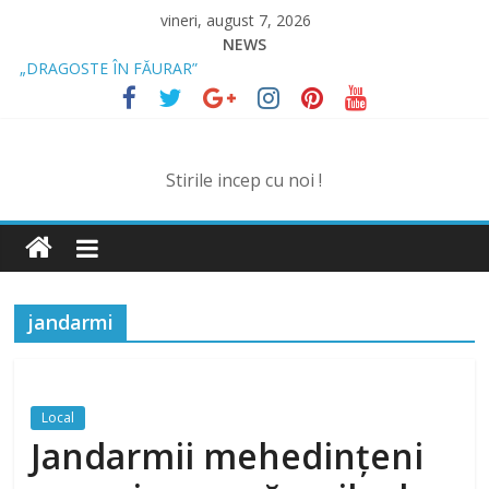
Skip
vineri, august 7, 2026
to
NEWS
content
„DRAGOSTE ÎN FĂURAR”
NOUL COD RUTIER A INTRAT ÎN VIGOARE!
MII DE ȚIGARETE DE CONTRABANDĂ, CONFISCATE DE
POLIȚIȘTI
BĂUT, DROGAT ȘI FĂRĂ PERMIS, LA VOLAN
Stirile incep cu noi !
SPRIJIN FINANCIAR PENTRU FERMIERI
jandarmi
Local
Jandarmii mehedințeni