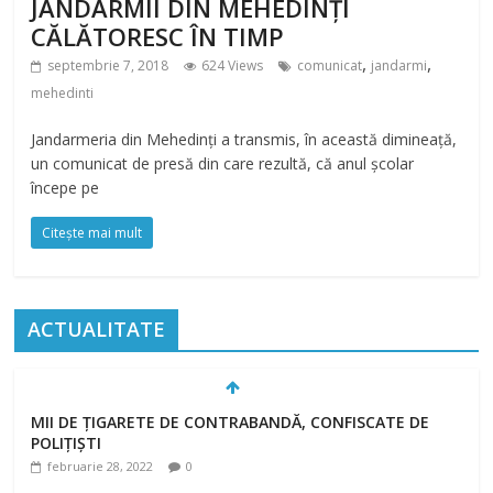
JANDARMII DIN MEHEDINȚI
CĂLĂTORESC ÎN TIMP
,
,
septembrie 7, 2018
624 Views
comunicat
jandarmi
mehedinti
Jandarmeria din Mehedinți a transmis, în această dimineață,
un comunicat de presă din care rezultă, că anul școlar
începe pe
Citește mai mult
ACTUALITATE
MII DE ȚIGARETE DE CONTRABANDĂ, CONFISCATE DE
POLIȚIȘTI
februarie 28, 2022
0