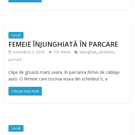
Local
FEMEIE ÎNJUNGHIATĂ ÎN PARCARE
,
,
octombrie 3, 2018
707 Views
injunghiat
jandarmi
parcare
Clipe de groază marți seara, în parcarea firmei de cablaje
auto. O femeie care tocmai ieșea din schimbul II, a
Citește mai mult
Local