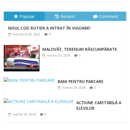
Popular
Recent
Comment
NOUL COD RUTIER A INTRAT ÎN VIGOARE!
NOUL COD RUTIER A INTRAT ÎN VIGOARE!
februarie 28, 2022
0
februarie 28, 2022
0
MALOVĂȚ, TERENURI RĂSCUMPĂRATE
martie 29, 2018
0
BANI PENTRU PARCARE
martie 29, 2018
0
ACȚIUNE CARITABILĂ A
ELEVILOR
martie 29, 2018
0