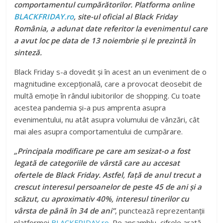
comportamentul cumpărătorilor. Platforma online
BLACKFRIDAY.ro
, site-ul oficial al Black Friday
România, a adunat date referitor la evenimentul care
a avut loc pe data de 13 noiembrie și le prezintă în
sinteză.
Black Friday s-a dovedit și în acest an un eveniment de o
magnitudine excepțională, care a provocat deosebit de
multă emoție în rândul iubitorilor de shopping. Cu toate
acestea pandemia și-a pus amprenta asupra
evenimentului, nu atât asupra volumului de vânzări, cât
mai ales asupra comportamentului de cumpărare.
„Principala modificare pe care am sesizat-o a fost
legată de categoriile de vârstă care au accesat
ofertele de Black Friday. Astfel, față de anul trecut a
crescut interesul persoanelor de peste 45 de ani și a
scăzut, cu aproximativ 40%, interesul tinerilor cu
vârsta de până în 34 de ani”
, punctează reprezentanții
platformei
BLACKFRIDAY.ro
. Pe ansamblu, cifrele arată