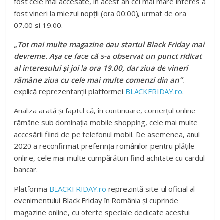
fost cele mai accesate, în acest an cel mai mare interes a
fost vineri la miezul nopții (ora 00:00), urmat de ora
07.00 si 19.00.
„Tot mai multe magazine dau startul Black Friday mai
devreme. Așa ce face că s-a observat un punct ridicat
al interesului și joi la ora 19.00, dar ziua de vineri
rămâne ziua cu cele mai multe comenzi din an”
,
explică reprezentanții platformei
BLACKFRIDAY.ro
.
Analiza arată și faptul că, în continuare, comerțul online
rămâne sub dominația mobile shopping, cele mai multe
accesării fiind de pe telefonul mobil. De asemenea, anul
2020 a reconfirmat preferința românilor pentru plățile
online, cele mai multe cumpărături fiind achitate cu cardul
bancar.
Platforma
BLACKFRIDAY.ro
reprezintă site-ul oficial al
evenimentului Black Friday în România și cuprinde
magazine online, cu oferte speciale dedicate acestui