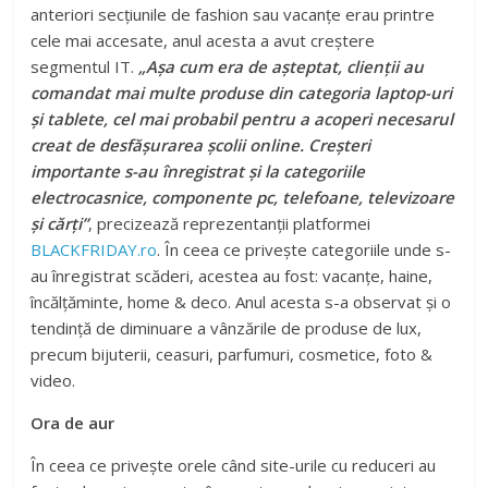
anteriori secțiunile de fashion sau vacanțe erau printre
cele mai accesate, anul acesta a avut creștere
segmentul IT.
„Așa cum era de așteptat, clienții au
comandat mai multe produse din categoria laptop-uri
și tablete, cel mai probabil pentru a acoperi necesarul
creat de desfășurarea școlii online. Creșteri
importante s-au înregistrat și la categoriile
electrocasnice, componente pc, telefoane, televizoare
și cărți”
, precizează reprezentanții platformei
BLACKFRIDAY.ro
. În ceea ce privește categoriile unde s-
au înregistrat scăderi, acestea au fost: vacanțe, haine,
încălțăminte, home & deco. Anul acesta s-a observat și o
tendință de diminuare a vânzările de produse de lux,
precum bijuterii, ceasuri, parfumuri, cosmetice, foto &
video.
Ora de aur
În ceea ce privește orele când site-urile cu reduceri au