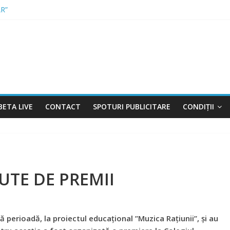
R”
INTRAT ÎN VIGOARE!
 CONTRABANDĂ, CONFISCATE DE POLIȚIȘTI
RĂ PERMIS, LA VOLAN
ENTRU FERMIERI
BETA LIVE
CONTACT
SPOTURI PUBLICITARE
CONDIȚII
 SUTE DE PREMII
ă perioadă, la proiectul educațional ’’Muzica Rațiunii’’, și au