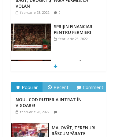
BĂUT, DROGAT ȘI FĂRĂ PERMIS, LA
VOLAN
februarie 28, 2022
0
SPRIJIN FINANCIAR
PENTRU FERMIERI
februarie 23, 2022
„DRAGOSTE ÎN
FĂURAR”
februarie 23, 2022
Popular
Recent
Comment
NOUL COD RUTIER A INTRAT ÎN
NOUL COD RUTIER A INTRAT ÎN
VIGOARE!
VIGOARE!
februarie 28, 2022
0
februarie 28, 2022
0
MALOVĂȚ, TERENURI
RĂSCUMPĂRATE