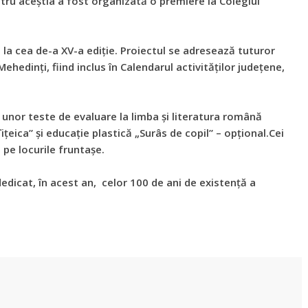
tru aceștia a fost organizată o premiere la Colegiul
ă la cea de-a XV-a ediţie. Proiectul se adresează tuturor
l Mehedinţi, fiind inclus în Calendarul activităţilor judeţene,
 unor teste de evaluare la limba şi literatura română
ţeica” şi educaţie plastică „Surâs de copil” – opţional.Cei
 pe locurile fruntașe.
dedicat, în acest an, celor 100 de ani de existenţă a