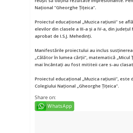
reușit să obțină rezultate impresionante. Pen
Național ’’Gheorghe Țițeica’’.
Proiectul educaţional „Muzica raţiunii” se afl
elevilor din clasele a III-a şi a IV-a, din judeţu
aprobat de I.S.J. Mehedinţi.
Manifestările proiectului au inclus susținerea
„Călător în lumea cărţii”, matematică „Micul Ţi
mai încântați au fost mititeii care s-au clasat
Proiectul educaţional „Muzica raţiunii”, este 
Colegiului Naţional „Gheorghe Ţiţeica’’.
Share on:
WhatsApp