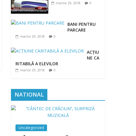
martie 29, 2018
0
BANI PENTRU
PARCARE
martie 29, 2018
0
ACȚIU
NE CA
RITABILĂ A ELEVILOR
martie 29, 2018
0
NATIONAL
Uncategorized