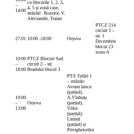
cu blocurile 1, 2, 3,
–
4, 5 și zonă case,
14:00
străzile: Rozelor, V.
Alecsandri, Traian
PTCZ 214
circuit 3 –
str. 1
27.01
10:00 -18:00
Orșova
Decembrie
blocul 23
scara A
10:00
PTCZ Blocuri Sud
–
circuit 2 – str.
18:00
Bradului blocul 3
PTA Tufări 1
– străzile:
Avram Iancu
(parțial),
10:00
A.Vlahuța
–
Orșova
(parțial),
13:00
Viilor
(parțial),
Linistii
(parțial) și
Privighetorilor