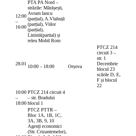
PTA PA Nord –
străzile: Mărășești,
Avram Iancu
12:00
(parțial), A.Vlahuță
–
(parțial), Viilor
16:00
(parțial),
Linistii(partial) și
releu Mobil Rom
PTCZ 214
circuit 3 –
str. 1
28.01
Decembrie
10:00 – 18:00
Orșova
blocul 23
scările D, E,
F și blocul
22
10:00
PTCZ 214 circuit 4
–
– str. Bradului
18:00
blocul 1
PTCZ PTTR –
Bloc 1A, 1B, 1C,
3A, 3B, 9, 10
Agenți economici
(Str. Crizantemelor),