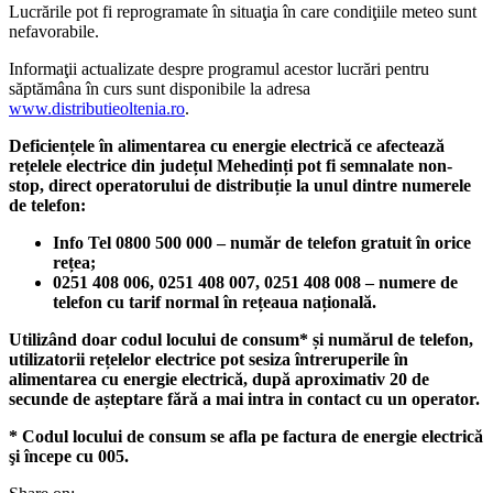
Lucrările pot fi reprogramate în situaţia în care condiţiile meteo sunt
nefavorabile.
Informaţii actualizate despre programul acestor lucrări pentru
săptămâna în curs sunt disponibile la adresa
www.distributieoltenia.ro
.
Deficiențele în alimentarea cu energie electrică ce afectează
rețelele electrice din județul Mehedinți pot fi semnalate non-
stop, direct operatorului de distribuție la unul dintre numerele
de telefon:
Info Tel 0800 500 000
– număr de telefon gratuit în orice
rețea;
0251 408 006, 0251 408 007, 0251 408 008
– numere de
telefon cu tarif normal în rețeaua națională.
Utilizând doar codul locului de consum* și numărul de telefon,
utilizatorii rețelelor electrice pot sesiza întreruperile în
alimentarea cu energie electrică, după aproximativ 20 de
secunde de așteptare fără a mai intra in contact cu un operator.
* Codul locului de consum se afla pe factura de energie electrică
şi începe cu 005.