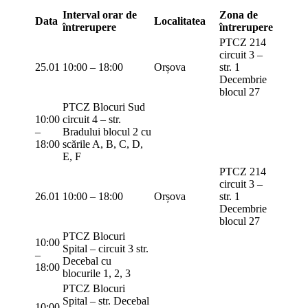
Interval orar
de
Zona de
Data
Localitatea
întrerupere
întrerupere
PTCZ 214
circuit 3 –
25.01
10:00 – 18:00
Orșova
str. 1
Decembrie
blocul 27
PTCZ Blocuri Sud
10:00
circuit 4 – str.
–
Bradului blocul 2 cu
18:00
scările A, B, C, D,
E, F
PTCZ 214
circuit 3 –
26.01
10:00 – 18:00
Orșova
str. 1
Decembrie
blocul 27
PTCZ Blocuri
10:00
Spital – circuit 3 str.
–
Decebal cu
18:00
blocurile 1, 2, 3
PTCZ Blocuri
Spital – str. Decebal
10:00