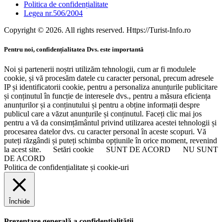
Politica de confidențialitate
Legea nr.506/2004
Copyright © 2026. All rights reserved. Https://Turist-Info.ro
Pentru noi, confidențialitatea Dvs. este importantă
Noi și partenerii noștri utilizăm tehnologii, cum ar fi modulele
cookie, și vă procesăm datele cu caracter personal, precum adresele
IP și identificatorii cookie, pentru a personaliza anunțurile publicitare
și conținutul în funcție de interesele dvs., pentru a măsura eficiența
anunțurilor și a conținutului și pentru a obține informații despre
publicul care a văzut anunțurile și conținutul. Faceți clic mai jos
pentru a vă da consimțământul privind utilizarea acestei tehnologii și
procesarea datelor dvs. cu caracter personal în aceste scopuri. Vă
puteți răzgândi și puteți schimba opțiunile în orice moment, revenind
la acest site.
Setări cookie
SUNT DE ACORD
NU SUNT
DE ACORD
Politica de confidențialitate și cookie-uri
Închide
Prezentare generală a confidențialității