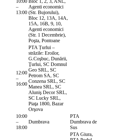
10:00
Bloc 1, 2, 3, ANL,
–
Agenti economici
13:00
(Str. Bujorului),
Bloc 12, 13A, 14A,
15A, 16B, 9, 10,
Agenti economici
(Str. 1 Decembrie),
Poşta, Pontoane
PTA Țurlui –
străzile: Eroilor,
G.Coşbuc, Dunării,
Ţurlui, SC Domnul
Geo SRL, SC
12:00
Petrom SA, SC
–
Conzena SRL, SC
16:00
Manea SRL, SC
Aluniş Decor SRL,
SC Lucky SRL,
Piaţa 1800, Bazar
Orşova
10:00
PTA
–
Dumbrava
Dumbrava de
18:00
Sus
PTA Giura,
PTA Podul