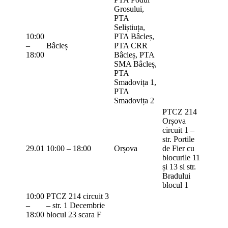
Grosului,
PTA
Seliștiuța,
10:00
PTA Bâcleș,
–
Bâcleș
PTA CRR
18:00
Bâcleș, PTA
SMA Bâcleș,
PTA
Smadovița 1,
PTA
Smadovița 2
PTCZ 214
Orșova
circuit 1 –
str. Portile
29.01
10:00 – 18:00
Orșova
de Fier cu
blocurile 11
și 13 si str.
Bradului
blocul 1
10:00
PTCZ 214 circuit 3
–
– str. 1 Decembrie
18:00
blocul 23 scara F