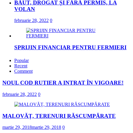
BĂUT, DROGAT ȘI FĂRĂ PERMIS, LA
VOLAN
februarie 28, 2022
0
SPRIJIN FINANCIAR PENTRU FERMIERI
februarie 23, 2022
Popular
Recent
Comment
„DRAGOSTE ÎN FĂURAR”
NOUL COD RUTIER A INTRAT ÎN VIGOARE!
februarie 23, 2022
februarie 28, 2022
0
NOUL COD RUTIER A INTRAT ÎN
VIGOARE!
MALOVĂȚ, TERENURI RĂSCUMPĂRATE
februarie 28, 2022
0
martie 29, 2018
martie 29, 2018
0