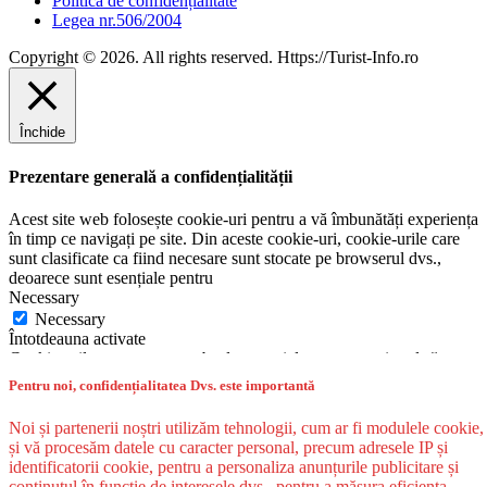
Politica de confidențialitate
Legea nr.506/2004
Copyright © 2026. All rights reserved. Https://Turist-Info.ro
Închide
Prezentare generală a confidențialității
Acest site web folosește cookie-uri pentru a vă îmbunătăți experiența
în timp ce navigați pe site. Din aceste cookie-uri, cookie-urile care
sunt clasificate ca fiind necesare sunt stocate pe browserul dvs.,
deoarece sunt esențiale pentru
Necessary
Necessary
Întotdeauna activate
Cookie-urile necesare sunt absolut esențiale pentru ca site-ul să
funcționeze corect. Această categorie include numai cookie-uri care
Pentru noi, confidențialitatea Dvs. este importantă
asigură funcționalități de bază și caracteristici de securitate ale site-
ului. Aceste cookie-uri nu stochează nicio informație personală.
Noi și partenerii noștri utilizăm tehnologii, cum ar fi modulele cookie,
Non-necessary
și vă procesăm datele cu caracter personal, precum adresele IP și
Non-necessary
identificatorii cookie, pentru a personaliza anunțurile publicitare și
Orice cookie-uri care nu pot fi deosebit de necesare pentru
conținutul în funcție de interesele dvs., pentru a măsura eficiența