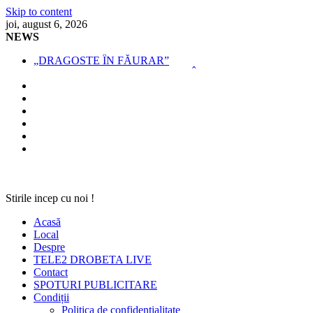
Skip to content
joi, august 6, 2026
NEWS
„DRAGOSTE ÎN FĂURAR”
NOUL COD RUTIER A INTRAT ÎN VIGOARE!
MII DE ȚIGARETE DE CONTRABANDĂ,
CONFISCATE DE POLIȚIȘTI
BĂUT, DROGAT ȘI FĂRĂ PERMIS, LA VOLAN
SPRIJIN FINANCIAR PENTRU FERMIERI
Stirile incep cu noi !
Acasă
Local
Despre
TELE2 DROBETA LIVE
Contact
SPOTURI PUBLICITARE
Condiții
Politica de confidențialitate