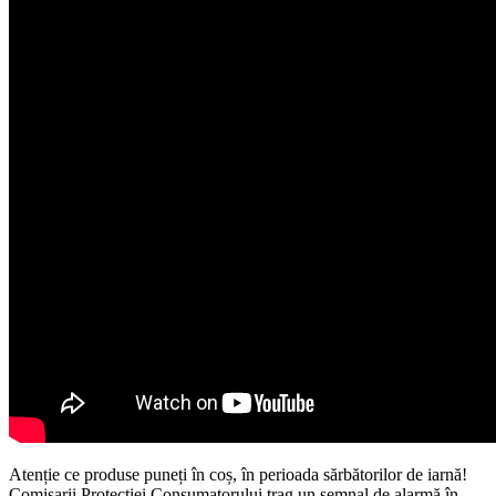
Atenție ce produse puneți în coș, în perioada sărbătorilor de iarnă!
Comisarii Protecției Consumatorului trag un semnal de alarmă în