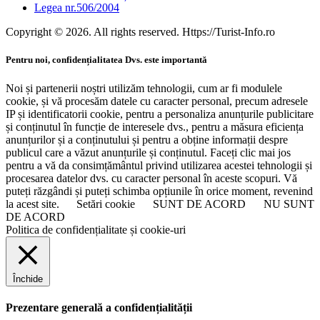
Legea nr.506/2004
Copyright © 2026. All rights reserved. Https://Turist-Info.ro
Pentru noi, confidențialitatea Dvs. este importantă
Noi și partenerii noștri utilizăm tehnologii, cum ar fi modulele
cookie, și vă procesăm datele cu caracter personal, precum adresele
IP și identificatorii cookie, pentru a personaliza anunțurile publicitare
și conținutul în funcție de interesele dvs., pentru a măsura eficiența
anunțurilor și a conținutului și pentru a obține informații despre
publicul care a văzut anunțurile și conținutul. Faceți clic mai jos
pentru a vă da consimțământul privind utilizarea acestei tehnologii și
procesarea datelor dvs. cu caracter personal în aceste scopuri. Vă
puteți răzgândi și puteți schimba opțiunile în orice moment, revenind
la acest site.
Setări cookie
SUNT DE ACORD
NU SUNT
DE ACORD
Politica de confidențialitate și cookie-uri
Închide
Prezentare generală a confidențialității