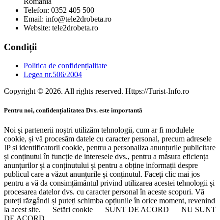
Romania
Telefon: 0352 405 500
Email: info@tele2drobeta.ro
Website: tele2drobeta.ro
Condiții
Politica de confidențialitate
Legea nr.506/2004
Copyright © 2026. All rights reserved. Https://Turist-Info.ro
Pentru noi, confidențialitatea Dvs. este importantă
Noi și partenerii noștri utilizăm tehnologii, cum ar fi modulele
cookie, și vă procesăm datele cu caracter personal, precum adresele
IP și identificatorii cookie, pentru a personaliza anunțurile publicitare
și conținutul în funcție de interesele dvs., pentru a măsura eficiența
anunțurilor și a conținutului și pentru a obține informații despre
publicul care a văzut anunțurile și conținutul. Faceți clic mai jos
pentru a vă da consimțământul privind utilizarea acestei tehnologii și
procesarea datelor dvs. cu caracter personal în aceste scopuri. Vă
puteți răzgândi și puteți schimba opțiunile în orice moment, revenind
la acest site.
Setări cookie
SUNT DE ACORD
NU SUNT
DE ACORD