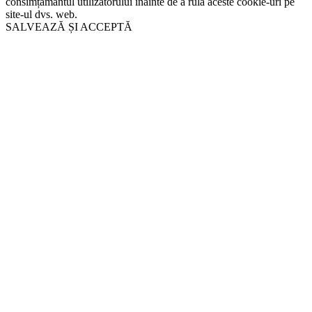
consimțământul utilizatorului înainte de a rula aceste cookie-uri pe
site-ul dvs. web.
SALVEAZĂ ȘI ACCEPTĂ