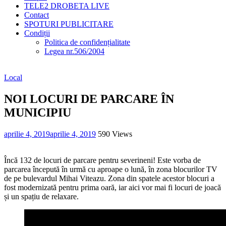
TELE2 DROBETA LIVE
Contact
SPOTURI PUBLICITARE
Condiții
Politica de confidențialitate
Legea nr.506/2004
Local
NOI LOCURI DE PARCARE ÎN
MUNICIPIU
aprilie 4, 2019
aprilie 4, 2019
590 Views
Încă 132 de locuri de parcare pentru severineni! Este vorba de
parcarea începută în urmă cu aproape o lună, în zona blocurilor TV
de pe bulevardul Mihai Viteazu. Zona din spatele acestor blocuri a
fost modernizată pentru prima oară, iar aici vor mai fi locuri de joacă
și un spațiu de relaxare.