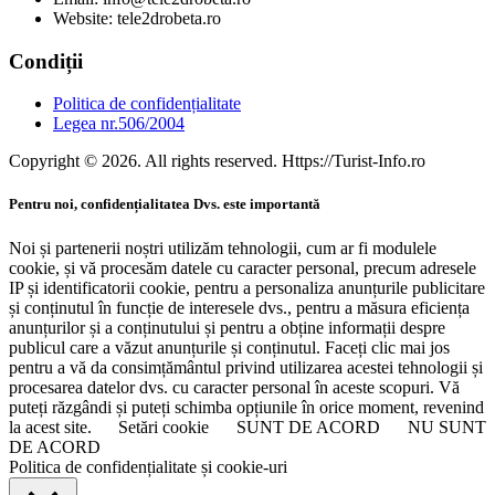
Website: tele2drobeta.ro
Condiții
Politica de confidențialitate
Legea nr.506/2004
Copyright © 2026. All rights reserved. Https://Turist-Info.ro
Pentru noi, confidențialitatea Dvs. este importantă
Noi și partenerii noștri utilizăm tehnologii, cum ar fi modulele
cookie, și vă procesăm datele cu caracter personal, precum adresele
IP și identificatorii cookie, pentru a personaliza anunțurile publicitare
și conținutul în funcție de interesele dvs., pentru a măsura eficiența
anunțurilor și a conținutului și pentru a obține informații despre
publicul care a văzut anunțurile și conținutul. Faceți clic mai jos
pentru a vă da consimțământul privind utilizarea acestei tehnologii și
procesarea datelor dvs. cu caracter personal în aceste scopuri. Vă
puteți răzgândi și puteți schimba opțiunile în orice moment, revenind
la acest site.
Setări cookie
SUNT DE ACORD
NU SUNT
DE ACORD
Politica de confidențialitate și cookie-uri