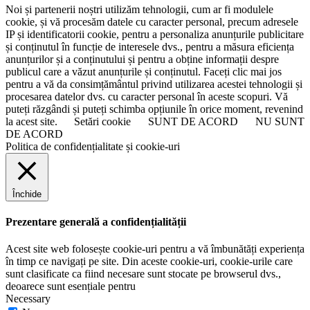
Noi și partenerii noștri utilizăm tehnologii, cum ar fi modulele
cookie, și vă procesăm datele cu caracter personal, precum adresele
IP și identificatorii cookie, pentru a personaliza anunțurile publicitare
și conținutul în funcție de interesele dvs., pentru a măsura eficiența
anunțurilor și a conținutului și pentru a obține informații despre
publicul care a văzut anunțurile și conținutul. Faceți clic mai jos
pentru a vă da consimțământul privind utilizarea acestei tehnologii și
procesarea datelor dvs. cu caracter personal în aceste scopuri. Vă
puteți răzgândi și puteți schimba opțiunile în orice moment, revenind
la acest site.
Setări cookie
SUNT DE ACORD
NU SUNT
DE ACORD
Politica de confidențialitate și cookie-uri
Închide
Prezentare generală a confidențialității
Acest site web folosește cookie-uri pentru a vă îmbunătăți experiența
în timp ce navigați pe site. Din aceste cookie-uri, cookie-urile care
sunt clasificate ca fiind necesare sunt stocate pe browserul dvs.,
deoarece sunt esențiale pentru
Necessary