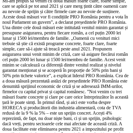
Mi-am propus să venim cu două măsuri foarte clare, foarte simple,
care se aplică pe tot anul 2021 și care merg țintit către oamenii care
au nevoie de sprijin și către firmele care au nevoie de susținere.
Aceste două măsuri vor fi condițiile PRO România pentru a vota în
noul Parlament un guvern”, a declarat președintele PRO România.
Una dintre cele două măsuri este intitulată venitul minim garantat și
presupune asigurarea, pentru fiecare român, a cel puțin 2000 lei
lunar și 1500 lei/membru de familie. „Oamenii cu venituri mici
trebuie să știe că există programe concrete, foarte clare, foarte
simple, care să-i ajute să treacă peste anul 2021. Propunem
asigurarea unui venit minim de criză, care să asigure fiecărui român
cel puțin 2000 lei lunar și 1500 lei/membru de familie. Acest venit
minim se calculează ca diferență dintre venitul realizat și nivelul
garantat menționat și se acoperă în proporție de 50% prin bani și
50% prin tichete valorice”, a explicat liderul PRO România. Cea de
a doua măsură prezentată astăzi de președintele PRO România este
denumită sprijinul economic de criză și se adresează IMM-urilor,
firmelor cu capital privat și capital românesc. ”Noi venim cu trei
măsuri foarte concrete și clare pe care orice întreprinzător în această
țară le poate simți. În primul rând, și aici este vorba despre
HORECA și producătorii din industria alimentară, cota de TVA
redusă de la 9 % la 5% – este un sprijin concret. Acești 4%
reprezintă, de fapt, nu doar niște bani, ci și un sprijin, psihologic
dacă vreți, pentru sectoarele cele mai afectate de această criză. A
doua facilitate este eliminarea pentru 2021 a impozitului pe profit