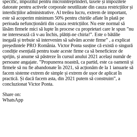
specific, impozitul pentru microîntreprinderi, taxele și impozitele
datorate pentru activele corporale neutilizate din cauza restricțiilor și
interdicțiilor administrative. Al treilea lucru, extrem de important,
este să acoperim minimum 50% pentru chiriile aflate în plată pe
perioada nefuncționării din cauza restricțiilor. Nu este normal să
lăsăm firmele mici să lupte în procese cu proprietari care le spun ”nu
ne interesează că v-au închis, plătiți-ne chiria!”. Este o bătălie
inegală și trebuie să intervenim să salvăm aceste firme” , a explicat
președintele PRO România. Victor Ponta susține că există o singură
condiție esențială pentru toate aceste firme ca să beneficieze de
sprijin, și anume să păstreze în cursul anului 2021 același număr de
persoane angajate. ”Propunerea noastră, ca partid, este ca oamenii și
firmele să nu fie abandonate în 2021, să acționăm de la 1 ianuarie să
facem sisteme extrem de simple și extrem de ușor de aplicat în
practică. Și dacă facem asta, din 2021 putem să construim”, a
concluzionat Victor Ponta.
Share on:
WhatsApp