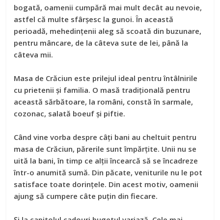
bogată, oamenii cumpără mai mult decât au nevoie,
astfel că multe sfârșesc la gunoi. În această
perioadă, mehedințenii aleg să scoată din buzunare,
pentru mâncare, de la câteva sute de lei, până la
câteva mii.
Masa de Crăciun este prilejul ideal pentru întâlnirile
cu prietenii și familia. O masă tradițională pentru
această sărbătoare, la români, constă în sarmale,
cozonac, salată boeuf și piftie.
Când vine vorba despre câți bani au cheltuit pentru
masa de Crăciun, părerile sunt împărțite. Unii nu se
uită la bani, în timp ce alții încearcă să se încadreze
într-o anumită sumă. Din păcate, veniturile nu le pot
satisface toate dorințele. Din acest motiv, oamenii
ajung să cumpere câte puțin din fiecare.
Și la capitolul cadouri bugetul variază. Cele mai