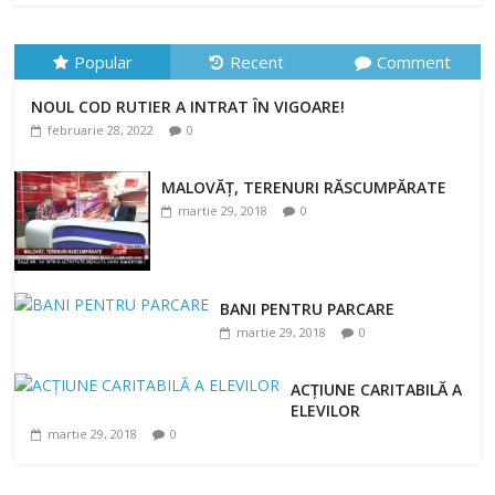
Popular
Recent
Comment
NOUL COD RUTIER A INTRAT ÎN VIGOARE!
NOUL COD RUTIER A INTRAT ÎN VIGOARE!
februarie 28, 2022
0
februarie 28, 2022
0
MALOVĂȚ, TERENURI RĂSCUMPĂRATE
martie 29, 2018
0
BANI PENTRU PARCARE
martie 29, 2018
0
ACȚIUNE CARITABILĂ A
ELEVILOR
martie 29, 2018
0