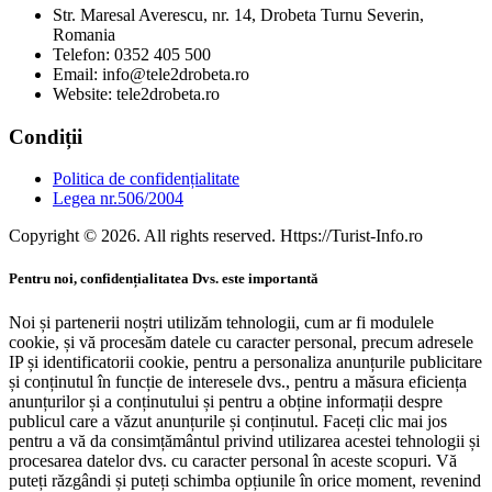
Str. Maresal Averescu, nr. 14, Drobeta Turnu Severin,
Romania
Telefon: 0352 405 500
Email: info@tele2drobeta.ro
Website: tele2drobeta.ro
Condiții
Politica de confidențialitate
Legea nr.506/2004
Copyright © 2026. All rights reserved. Https://Turist-Info.ro
Pentru noi, confidențialitatea Dvs. este importantă
Noi și partenerii noștri utilizăm tehnologii, cum ar fi modulele
cookie, și vă procesăm datele cu caracter personal, precum adresele
IP și identificatorii cookie, pentru a personaliza anunțurile publicitare
și conținutul în funcție de interesele dvs., pentru a măsura eficiența
anunțurilor și a conținutului și pentru a obține informații despre
publicul care a văzut anunțurile și conținutul. Faceți clic mai jos
pentru a vă da consimțământul privind utilizarea acestei tehnologii și
procesarea datelor dvs. cu caracter personal în aceste scopuri. Vă
puteți răzgândi și puteți schimba opțiunile în orice moment, revenind