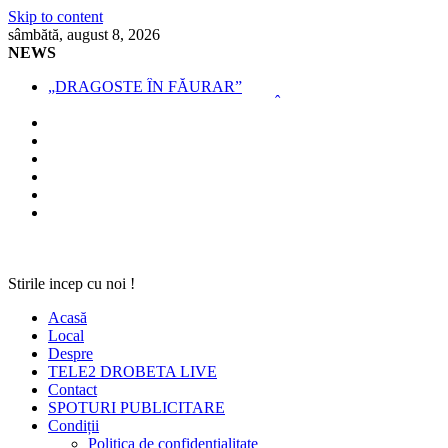
Skip to content
sâmbătă, august 8, 2026
NEWS
„DRAGOSTE ÎN FĂURAR”
NOUL COD RUTIER A INTRAT ÎN VIGOARE!
MII DE ȚIGARETE DE CONTRABANDĂ, CONFISCATE 
BĂUT, DROGAT ȘI FĂRĂ PERMIS, LA VOLAN
SPRIJIN FINANCIAR PENTRU FERMIERI
Stirile incep cu noi !
Acasă
Local
Despre
TELE2 DROBETA LIVE
Contact
SPOTURI PUBLICITARE
Condiții
Politica de confidențialitate