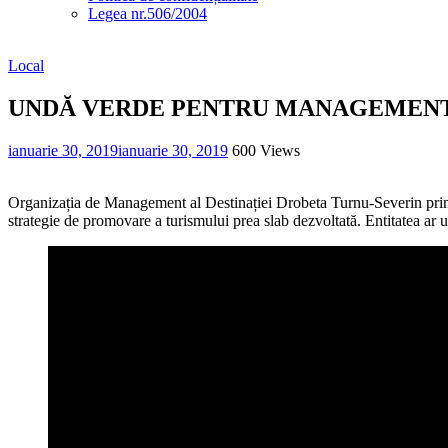
Legea nr.506/2004
Local
UNDĂ VERDE PENTRU MANAGEMENT
ianuarie 30, 2019
ianuarie 30, 2019
600 Views
Organizația de Management al Destinației Drobeta Turnu-Severin prinde
strategie de promovare a turismului prea slab dezvoltată. Entitatea ar