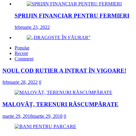
SPRIJIN FINANCIAR PENTRU FERMIERI
februarie 23, 2022
Popular
„DRAGOSTE ÎN FĂURAR”
Recent
Comment
februarie 23, 2022
NOUL COD RUTIER A INTRAT ÎN VIGOARE!
NOUL COD RUTIER A INTRAT ÎN VIGOARE
februarie 28, 2022
0
februarie 28, 2022
0
MALOVĂȚ, TERENURI RĂSCUMPĂRATE
martie 29, 2018
martie 29, 2018
0