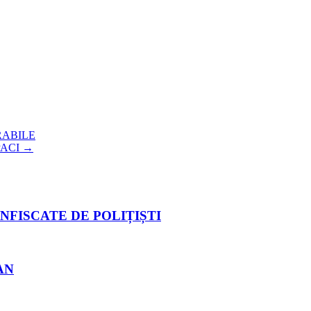
RABILE
PACI
→
NFISCATE DE POLIȚIȘTI
AN