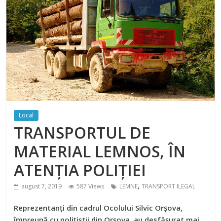
Local
TRANSPORTUL DE
MATERIAL LEMNOS, ÎN
ATENȚIA POLIȚIEI
,
august 7, 2019
587 Views
LEMNE
TRANSPORT ILEGAL
Reprezentanți din cadrul Ocolului Silvic Orșova,
împreună cu polițiștii din Orșova, au desfășurat mai