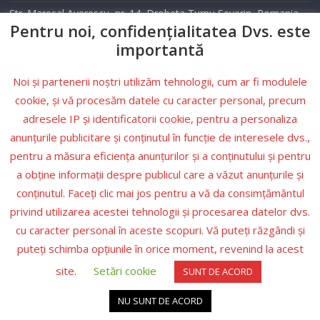
Str. Maresal Averescu, nr. 14, Drobeta Turnu Severin, Romania
Pentru noi, confidențialitatea Dvs. este
Telefon: 0352 405 500
importantă
Email: info@tele2drobeta.ro
Noi și partenerii noștri utilizăm tehnologii, cum ar fi modulele
Website: tele2drobeta.ro
cookie, și vă procesăm datele cu caracter personal, precum
adresele IP și identificatorii cookie, pentru a personaliza
Condiții
anunțurile publicitare și conținutul în funcție de interesele dvs.,
pentru a măsura eficiența anunțurilor și a conținutului și pentru
Politica de
a obține informații despre publicul care a văzut anunțurile și
confidențialitate
conținutul. Faceți clic mai jos pentru a vă da consimțământul
Legea nr.506/2004
privind utilizarea acestei tehnologii și procesarea datelor dvs.
cu caracter personal în aceste scopuri. Vă puteți răzgândi și
puteți schimba opțiunile în orice moment, revenind la acest
site.
Setări cookie
SUNT DE ACORD
Copyright © 2026. All rights reserved. Https://Turist-Info.ro
NU SUNT DE ACORD