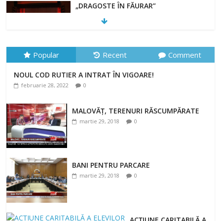
„DRAGOSTE ÎN FĂURAR”
februarie 23, 2022
Popular
Recent
Comment
NOUL COD RUTIER A INTRAT ÎN VIGOARE!
NOUL COD RUTIER A INTRAT ÎN VIGOARE!
februarie 28, 2022
0
februarie 28, 2022
0
MALOVĂȚ, TERENURI RĂSCUMPĂRATE
martie 29, 2018
0
BANI PENTRU PARCARE
martie 29, 2018
0
ACȚIUNE CARITABILĂ A