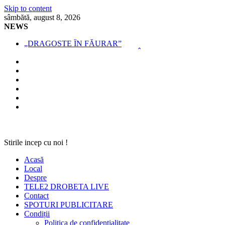
Skip to content
sâmbătă, august 8, 2026
NEWS
„DRAGOSTE ÎN FĂURAR”
NOUL COD RUTIER A INTRAT ÎN VIGOARE!
MII DE ȚIGARETE DE CONTRABANDĂ, CONFISCATE 
BĂUT, DROGAT ȘI FĂRĂ PERMIS, LA VOLAN
SPRIJIN FINANCIAR PENTRU FERMIERI
Stirile incep cu noi !
Acasă
Local
Despre
TELE2 DROBETA LIVE
Contact
SPOTURI PUBLICITARE
Condiții
Politica de confidențialitate