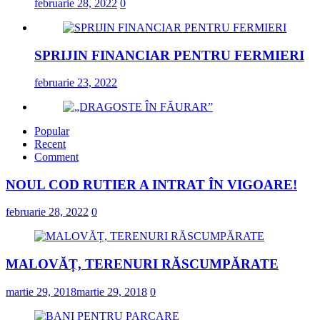
februarie 28, 2022
0
SPRIJIN FINANCIAR PENTRU FERMIERI
februarie 23, 2022
Popular
„DRAGOSTE ÎN FĂURAR”
Recent
Comment
februarie 23, 2022
NOUL COD RUTIER A INTRAT ÎN VIGOARE!
NOUL COD RUTIER A INTRAT ÎN VIGOARE
februarie 28, 2022
0
februarie 28, 2022
0
MALOVĂȚ, TERENURI RĂSCUMPĂRATE
martie 29, 2018
martie 29, 2018
0