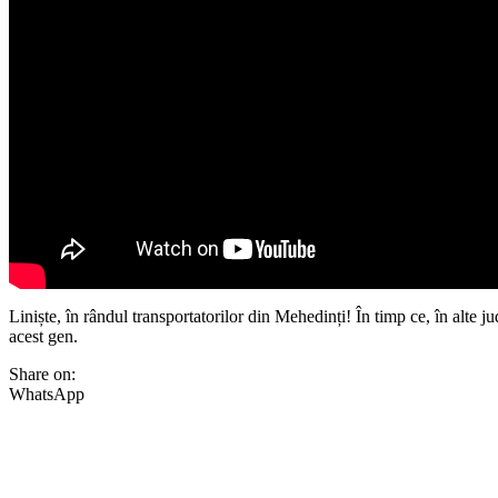
Liniște, în rândul transportatorilor din Mehedinți! În timp ce, în alte ju
acest gen.
Share on:
WhatsApp