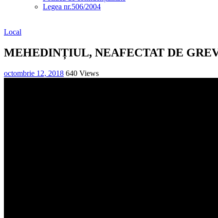
Legea nr.506/2004
Local
MEHEDINȚIUL, NEAFECTAT DE GRE
octombrie 12, 2018
640 Views