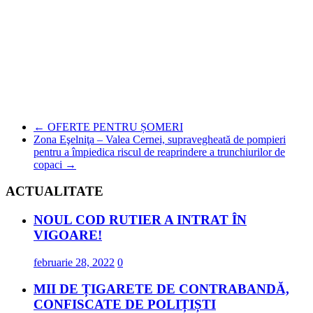
←
OFERTE PENTRU ȘOMERI
Zona Eşelniţa – Valea Cernei, supravegheată de pompieri
pentru a împiedica riscul de reaprindere a trunchiurilor de
copaci
→
ACTUALITATE
NOUL COD RUTIER A INTRAT ÎN
VIGOARE!
februarie 28, 2022
0
MII DE ȚIGARETE DE CONTRABANDĂ,
CONFISCATE DE POLIȚIȘTI