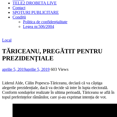
TELE2 DROBETA LIVE
Contact
SPOTURI PUBLICITARE
Condiții
Politica de confidențialitate
Legea nr.506/2004
Local
TĂRICEANU, PREGĂTIT PENTRU
PREZIDENȚIALE
aprilie 5, 2019
aprilie 5, 2019
603 Views
Liderul Alde, Călin Popescu-Tăriceanu, declară că va câștiga
alegerile prezidențiale, dacă va decide să intre în lupta electorală.
Conform sondajelor realizate în ultima perioadă, Tăriceanu se află în
topul preferințelor râmânilor, care și-au exprimat intenția de vot.