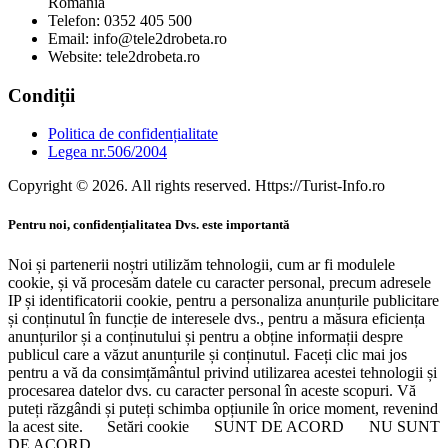
Romania
Telefon: 0352 405 500
Email: info@tele2drobeta.ro
Website: tele2drobeta.ro
Condiții
Politica de confidențialitate
Legea nr.506/2004
Copyright © 2026. All rights reserved. Https://Turist-Info.ro
Pentru noi, confidențialitatea Dvs. este importantă
Noi și partenerii noștri utilizăm tehnologii, cum ar fi modulele
cookie, și vă procesăm datele cu caracter personal, precum adresele
IP și identificatorii cookie, pentru a personaliza anunțurile publicitare
și conținutul în funcție de interesele dvs., pentru a măsura eficiența
anunțurilor și a conținutului și pentru a obține informații despre
publicul care a văzut anunțurile și conținutul. Faceți clic mai jos
pentru a vă da consimțământul privind utilizarea acestei tehnologii și
procesarea datelor dvs. cu caracter personal în aceste scopuri. Vă
puteți răzgândi și puteți schimba opțiunile în orice moment, revenind
la acest site.
Setări cookie
SUNT DE ACORD
NU SUNT
DE ACORD