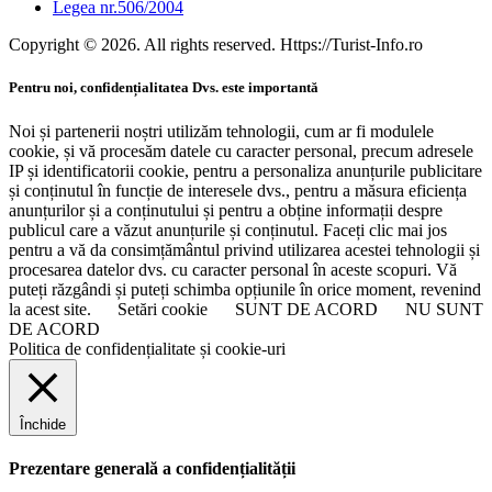
Legea nr.506/2004
Copyright © 2026. All rights reserved. Https://Turist-Info.ro
Pentru noi, confidențialitatea Dvs. este importantă
Noi și partenerii noștri utilizăm tehnologii, cum ar fi modulele
cookie, și vă procesăm datele cu caracter personal, precum adresele
IP și identificatorii cookie, pentru a personaliza anunțurile publicitare
și conținutul în funcție de interesele dvs., pentru a măsura eficiența
anunțurilor și a conținutului și pentru a obține informații despre
publicul care a văzut anunțurile și conținutul. Faceți clic mai jos
pentru a vă da consimțământul privind utilizarea acestei tehnologii și
procesarea datelor dvs. cu caracter personal în aceste scopuri. Vă
puteți răzgândi și puteți schimba opțiunile în orice moment, revenind
la acest site.
Setări cookie
SUNT DE ACORD
NU SUNT
DE ACORD
Politica de confidențialitate și cookie-uri
Închide
Prezentare generală a confidențialității