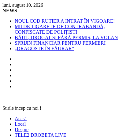
Skip
luni, august 10, 2026
to
NEWS
content
NOUL COD RUTIER A INTRAT ÎN VIGOARE!
MII DE ȚIGARETE DE CONTRABANDĂ,
CONFISCATE DE POLIȚIȘTI
BĂUT, DROGAT ȘI FĂRĂ PERMIS, LA VOLAN
SPRIJIN FINANCIAR PENTRU FERMIERI
„DRAGOSTE ÎN FĂURAR”
Stirile incep cu noi !
Acasă
Local
Despre
TELE2 DROBETA LIVE