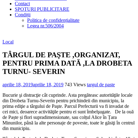
Contact
SPOTURI PUBLICITARE
Condiții
Politica de confidențialitate
Legea nr.506/2004
Local
TÂRGUL DE PAŞTE ,ORGANIZAT,
PENTRU PRIMA DATĂ ,LA DROBETA
TURNU- SEVERIN
aprilie 18, 2019
aprilie 18, 2019
743 Views
targul de paste
Bucurie şi distracţie cât cuprinde. Asta pregăteasc autorităţile locale
din Drobeta Turnu-Severin pentru prichindeii din municipiu, la
prima ediţie a târgului de Paşte. Parcul Prefecturii va fi invadat de
cei mici, deoarece activităţile pentru ei sunt îmbelşugate. De la ouă
de Paște și flori supradimensionate, sau colțul Alice în Țara
Minunilor, până la alte personaje de poveste, toate le găsiţi în centrul
din municipiu.