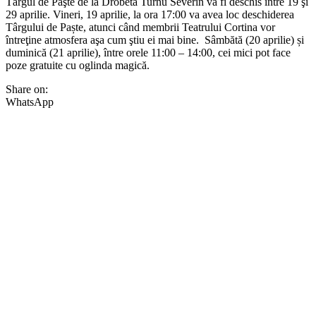
Târgul de Paşte de la Drobeta Turnu Severin va fi deschis între 19 şi
29 aprilie. Vineri, 19 aprilie, la ora 17:00 va avea loc deschiderea
Târgului de Paște, atunci când membrii Teatrului Cortina vor
întreţine atmosfera aşa cum ştiu ei mai bine. Sâmbătă (20 aprilie) și
duminică (21 aprilie), între orele 11:00 – 14:00, cei mici pot face
poze gratuite cu oglinda magică.
Share on:
WhatsApp