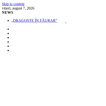
Skip to content
vineri, august 7, 2026
NEWS
„DRAGOSTE ÎN FĂURAR”
NOUL COD RUTIER A INTRAT ÎN VIGOARE!
MII DE ȚIGARETE DE CONTRABANDĂ,
CONFISCATE DE POLIȚIȘTI
BĂUT, DROGAT ȘI FĂRĂ PERMIS, LA VOLAN
SPRIJIN FINANCIAR PENTRU FERMIERI