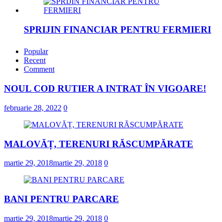
SPRIJIN FINANCIAR PENTRU FERMIERI
februarie 23, 2022
Popular
Recent
Comment
„DRAGOSTE ÎN FĂURAR”
NOUL COD RUTIER A INTRAT ÎN VIGOARE!
februarie 23, 2022
februarie 28, 2022
0
NOUL COD RUTIER A INTRAT ÎN
VIGOARE!
MALOVĂȚ, TERENURI RĂSCUMPĂRATE
februarie 28, 2022
0
martie 29, 2018
martie 29, 2018
0
BANI PENTRU PARCARE
martie 29, 2018
martie 29, 2018
0