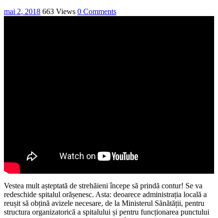
mai 2, 2018
663 Views
0 Comments
Vestea mult așteptată de strehăieni începe să prindă contur! Se va
redeschide spitalul orășenesc. Asta: deoarece administrația locală a
reușit să obțină avizele necesare, de la Ministerul Sănătății, pentru
structura organizatorică a spitalului și pentru funcționarea punctului