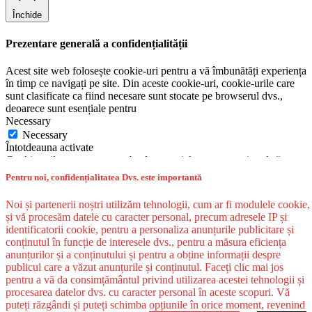
Închide
Prezentare generală a confidențialității
Acest site web folosește cookie-uri pentru a vă îmbunătăți experiența
în timp ce navigați pe site. Din aceste cookie-uri, cookie-urile care
sunt clasificate ca fiind necesare sunt stocate pe browserul dvs.,
deoarece sunt esențiale pentru
Necessary
Necessary
Întotdeauna activate
Cookie-urile necesare sunt absolut esențiale pentru ca site-ul să
funcționeze corect. Această categorie include numai cookie-uri care
Pentru noi, confidențialitatea Dvs. este importantă
asigură funcționalități de bază și caracteristici de securitate ale site-
ului. Aceste cookie-uri nu stochează nicio informație personală.
Noi și partenerii noștri utilizăm tehnologii, cum ar fi modulele cookie,
Non-necessary
și vă procesăm datele cu caracter personal, precum adresele IP și
Non-necessary
identificatorii cookie, pentru a personaliza anunțurile publicitare și
Orice cookie-uri care nu pot fi deosebit de necesare pentru
conținutul în funcție de interesele dvs., pentru a măsura eficiența
funcționarea site-ului web și sunt utilizate special pentru colectarea
anunțurilor și a conținutului și pentru a obține informații despre
datelor cu caracter personal ale utilizatorului prin intermediul
publicul care a văzut anunțurile și conținutul. Faceți clic mai jos
analizelor, anunțurilor și al altor conținuturi încorporate sunt
pentru a vă da consimțământul privind utilizarea acestei tehnologii și
denumite cookie-uri inutile. Este obligatoriu să obțineți
procesarea datelor dvs. cu caracter personal în aceste scopuri. Vă
consimțământul utilizatorului înainte de a rula aceste cookie-uri pe
puteți răzgândi și puteți schimba opțiunile în orice moment, revenind
site-ul dvs. web.