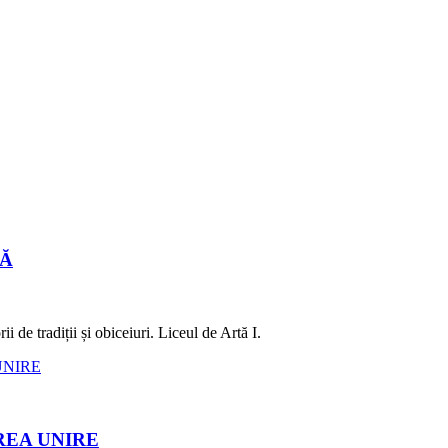
LĂ
 de tradiții și obiceiuri. Liceul de Artă I.
REA UNIRE