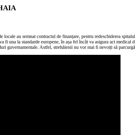
HAIA
ile locale au semnat contractul de finanțare, pentru redeschiderea spitalul
a va fi una la standarde europene, în așa fel încât va asigura act medical 
uri guvernamentale. Astfel, strehăienii nu vor mai fi nevoiți să parcurgă 