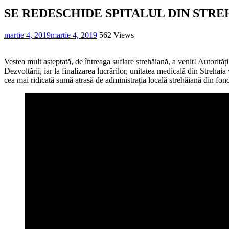
SE REDESCHIDE SPITALUL DIN STRE
martie 4, 2019
martie 4, 2019
562 Views
Vestea mult așteptată, de întreaga suflare strehăiană, a venit! Autorităț
Dezvoltării, iar la finalizarea lucrărilor, unitatea medicală din Strehai
cea mai ridicată sumă atrasă de administrația locală strehăiană din fond