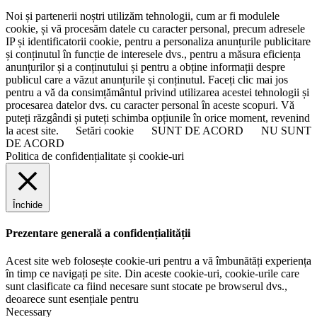
Noi și partenerii noștri utilizăm tehnologii, cum ar fi modulele
cookie, și vă procesăm datele cu caracter personal, precum adresele
IP și identificatorii cookie, pentru a personaliza anunțurile publicitare
și conținutul în funcție de interesele dvs., pentru a măsura eficiența
anunțurilor și a conținutului și pentru a obține informații despre
publicul care a văzut anunțurile și conținutul. Faceți clic mai jos
pentru a vă da consimțământul privind utilizarea acestei tehnologii și
procesarea datelor dvs. cu caracter personal în aceste scopuri. Vă
puteți răzgândi și puteți schimba opțiunile în orice moment, revenind
la acest site.
Setări cookie
SUNT DE ACORD
NU SUNT
DE ACORD
Politica de confidențialitate și cookie-uri
Închide
Prezentare generală a confidențialității
Acest site web folosește cookie-uri pentru a vă îmbunătăți experiența
în timp ce navigați pe site. Din aceste cookie-uri, cookie-urile care
sunt clasificate ca fiind necesare sunt stocate pe browserul dvs.,
deoarece sunt esențiale pentru
Necessary