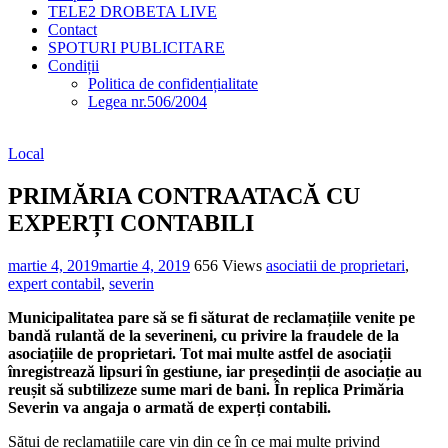
TELE2 DROBETA LIVE
Contact
SPOTURI PUBLICITARE
Condiții
Politica de confidențialitate
Legea nr.506/2004
Local
PRIMĂRIA CONTRAATACĂ CU
EXPERȚI CONTABILI
martie 4, 2019
martie 4, 2019
656 Views
asociatii de proprietari
,
expert contabil
,
severin
Municipalitatea pare să se fi săturat de reclamațiile venite pe
bandă rulantă de la severineni, cu privire la fraudele de la
asociațiile de proprietari. Tot mai multe astfel de asociații
înregistrează lipsuri în gestiune, iar președinții de asociație au
reușit să subtilizeze sume mari de bani. În replica Primăria
Severin va angaja o armată de experți contabili.
Sătui de reclamațiile care vin din ce în ce mai multe privind