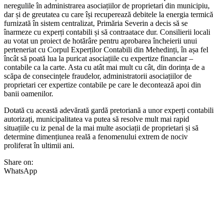
neregulile în administrarea asociațiilor de proprietari din municipiu,
dar și de greutatea cu care își recuperează debitele la energia termică
furnizată în sistem centralizat, Primăria Severin a decis să se
înarmeze cu experți contabili și să contraatace dur. Consilierii locali
au votat un proiect de hotărâre pentru aprobarea încheierii unui
perteneriat cu Corpul Experților Contabili din Mehedinți, în așa fel
încât să poată lua la puricat asociațiile cu expertize financiar –
contabile ca la carte. Asta cu atât mai mult cu cât, din dorința de a
scăpa de consecințele fraudelor, administratorii asociațiilor de
proprietari cer expertize contabile pe care le decontează apoi din
banii oamenilor.
Dotată cu această adevărată gardă pretoriană a unor experți contabili
autorizați, municipalitatea va putea să resolve mult mai rapid
situațiile cu iz penal de la mai multe asociații de proprietari și să
determine dimențiunea reală a fenomenului extrem de nociv
proliferat în ultimii ani.
Share on:
WhatsApp