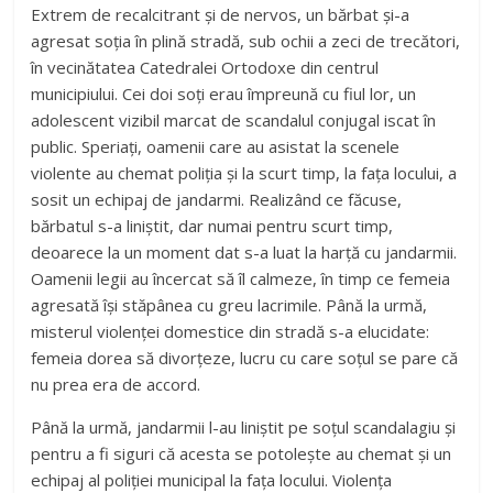
Extrem de recalcitrant și de nervos, un bărbat și-a
agresat soția în plină stradă, sub ochii a zeci de trecători,
în vecinătatea Catedralei Ortodoxe din centrul
municipiului. Cei doi soți erau împreună cu fiul lor, un
adolescent vizibil marcat de scandalul conjugal iscat în
public. Speriați, oamenii care au asistat la scenele
violente au chemat poliția și la scurt timp, la fața locului, a
sosit un echipaj de jandarmi. Realizând ce făcuse,
bărbatul s-a liniștit, dar numai pentru scurt timp,
deoarece la un moment dat s-a luat la harță cu jandarmii.
Oamenii legii au încercat să îl calmeze, în timp ce femeia
agresată își stăpânea cu greu lacrimile. Până la urmă,
misterul violenței domestice din stradă s-a elucidate:
femeia dorea să divorțeze, lucru cu care soțul se pare că
nu prea era de accord.
Până la urmă, jandarmii l-au liniștit pe soțul scandalagiu și
pentru a fi siguri că acesta se potolește au chemat și un
echipaj al poliției municipal la fața locului. Violența