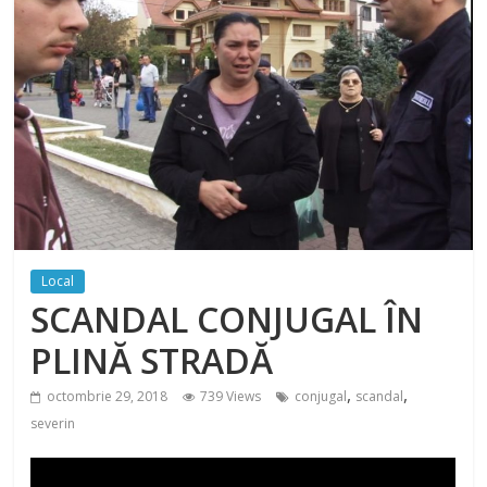
Local
SCANDAL CONJUGAL ÎN
PLINĂ STRADĂ
,
,
octombrie 29, 2018
739 Views
conjugal
scandal
severin