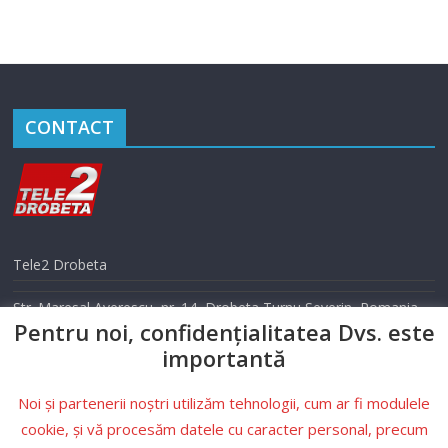
CONTACT
Tele2 Drobeta
Str. Maresal Averescu, nr. 14, Drobeta Turnu Severin, Romania
Pentru noi, confidențialitatea Dvs. este
Telefon: 0352 405 500
importantă
Email: info@tele2drobeta.ro
Noi și partenerii noștri utilizăm tehnologii, cum ar fi modulele
Website: tele2drobeta.ro
cookie, și vă procesăm datele cu caracter personal, precum