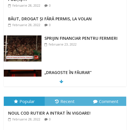
februarie 28, 2022
0
BĂUT, DROGAT ȘI FĂRĂ PERMIS, LA VOLAN
februarie 28, 2022
0
SPRIJIN FINANCIAR PENTRU FERMIERI
februarie 23, 2022
„DRAGOSTE ÎN FĂURAR”
februarie 23, 2022
Popular
Recent
Comment
NOUL COD RUTIER A INTRAT ÎN VIGOARE!
NOUL COD RUTIER A INTRAT ÎN VIGOARE!
februarie 28, 2022
0
februarie 28, 2022
0