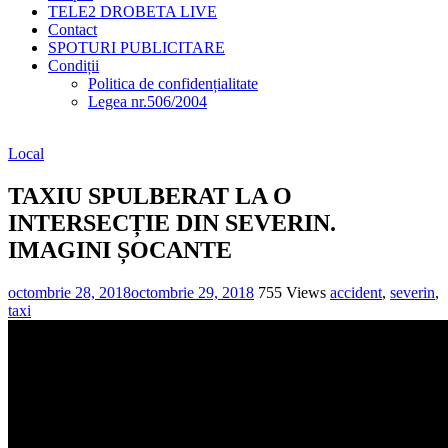
TELE2 DROBETA LIVE
Contact
SPOTURI PUBLICITARE
Condiții
Politica de confidențialitate
Legea nr.506/2004
Local
TAXIU SPULBERAT LA O
INTERSECȚIE DIN SEVERIN.
IMAGINI ȘOCANTE
octombrie 28, 2018
octombrie 29, 2018
755 Views
accident
,
severin
,
taxi