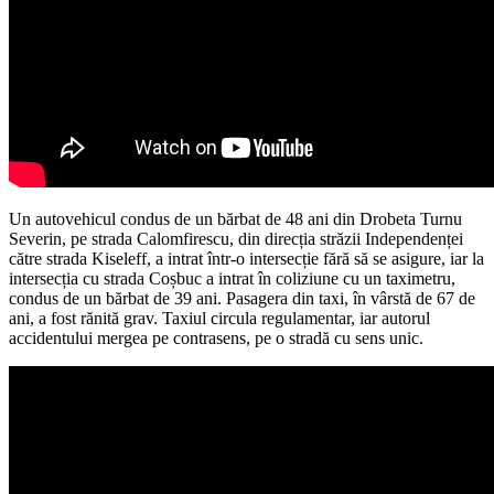
Un autovehicul condus de un bărbat de 48 ani din Drobeta Turnu
Severin, pe strada Calomfirescu, din direcția străzii Independenței
către strada Kiseleff, a intrat într-o intersecție fără să se asigure, iar la
intersecția cu strada Coșbuc a intrat în coliziune cu un taximetru,
condus de un bărbat de 39 ani. Pasagera din taxi, în vârstă de 67 de
ani, a fost rănită grav. Taxiul circula regulamentar, iar autorul
accidentului mergea pe contrasens, pe o stradă cu sens unic.