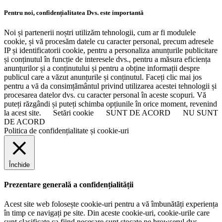
Pentru noi, confidențialitatea Dvs. este importantă
Noi și partenerii noștri utilizăm tehnologii, cum ar fi modulele
cookie, și vă procesăm datele cu caracter personal, precum adresele
IP și identificatorii cookie, pentru a personaliza anunțurile publicitare
și conținutul în funcție de interesele dvs., pentru a măsura eficiența
anunțurilor și a conținutului și pentru a obține informații despre
publicul care a văzut anunțurile și conținutul. Faceți clic mai jos
pentru a vă da consimțământul privind utilizarea acestei tehnologii și
procesarea datelor dvs. cu caracter personal în aceste scopuri. Vă
puteți răzgândi și puteți schimba opțiunile în orice moment, revenind
la acest site.
Setări cookie
SUNT DE ACORD
NU SUNT
DE ACORD
Politica de confidențialitate și cookie-uri
Închide
Prezentare generală a confidențialității
Acest site web folosește cookie-uri pentru a vă îmbunătăți experiența
în timp ce navigați pe site. Din aceste cookie-uri, cookie-urile care
sunt clasificate ca fiind necesare sunt stocate pe browserul dvs.,