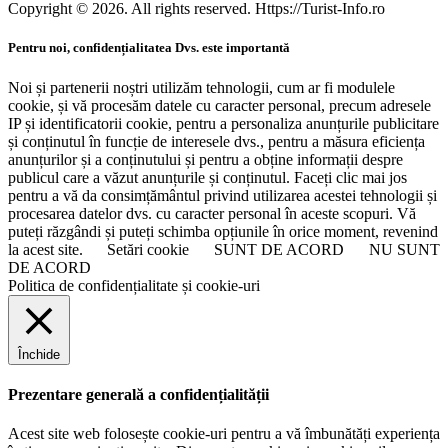
Copyright © 2026. All rights reserved. Https://Turist-Info.ro
Pentru noi, confidențialitatea Dvs. este importantă
Noi și partenerii noștri utilizăm tehnologii, cum ar fi modulele
cookie, și vă procesăm datele cu caracter personal, precum adresele
IP și identificatorii cookie, pentru a personaliza anunțurile publicitare
și conținutul în funcție de interesele dvs., pentru a măsura eficiența
anunțurilor și a conținutului și pentru a obține informații despre
publicul care a văzut anunțurile și conținutul. Faceți clic mai jos
pentru a vă da consimțământul privind utilizarea acestei tehnologii și
procesarea datelor dvs. cu caracter personal în aceste scopuri. Vă
puteți răzgândi și puteți schimba opțiunile în orice moment, revenind
la acest site.
Setări cookie
SUNT DE ACORD
NU SUNT
DE ACORD
Politica de confidențialitate și cookie-uri
Închide
Prezentare generală a confidențialității
Acest site web folosește cookie-uri pentru a vă îmbunătăți experiența