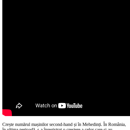
Crește numărul mașinilor second-hand și în Mehedinți. În România,
în ultima perioadă, s-a înregistrat o creștere a celor care și-au