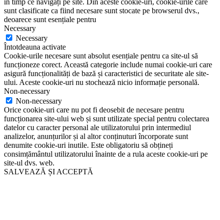
în timp ce navigați pe site. Din aceste cookie-uri, cookie-urile care
sunt clasificate ca fiind necesare sunt stocate pe browserul dvs.,
deoarece sunt esențiale pentru
Necessary
Necessary
Întotdeauna activate
Cookie-urile necesare sunt absolut esențiale pentru ca site-ul să
funcționeze corect. Această categorie include numai cookie-uri care
asigură funcționalități de bază și caracteristici de securitate ale site-
ului. Aceste cookie-uri nu stochează nicio informație personală.
Non-necessary
Non-necessary
Orice cookie-uri care nu pot fi deosebit de necesare pentru
funcționarea site-ului web și sunt utilizate special pentru colectarea
datelor cu caracter personal ale utilizatorului prin intermediul
analizelor, anunțurilor și al altor conținuturi încorporate sunt
denumite cookie-uri inutile. Este obligatoriu să obțineți
consimțământul utilizatorului înainte de a rula aceste cookie-uri pe
site-ul dvs. web.
SALVEAZĂ ȘI ACCEPTĂ