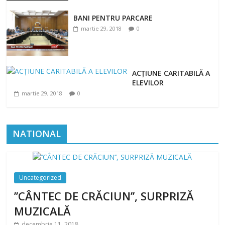
BANI PENTRU PARCARE
martie 29, 2018
0
ACȚIUNE CARITABILĂ A
ELEVILOR
martie 29, 2018
0
NATIONAL
Uncategorized
’’CÂNTEC DE CRĂCIUN’’, SURPRIZĂ
MUZICALĂ
decembrie 11, 2018