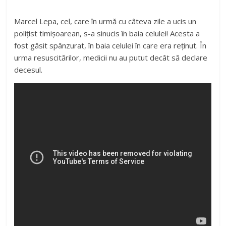
Marcel Lepa, cel, care în urmă cu câteva zile a ucis un
polițist timișoarean, s-a sinucis în baia celulei! Acesta a
fost găsit spânzurat, în baia celulei în care era reținut. În
urma resuscitărilor, medicii nu au putut decât să declare
decesul.