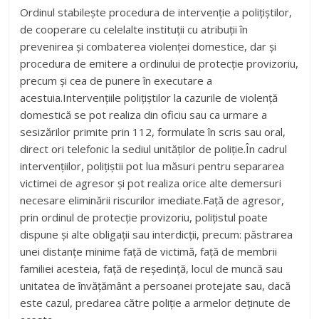
Ordinul stabilește procedura de intervenție a polițiștilor,
de cooperare cu celelalte instituții cu atribuții în
prevenirea și combaterea violenței domestice, dar și
procedura de emitere a ordinului de protecție provizoriu,
precum și cea de punere în executare a
acestuia.Intervenţiile poliţiştilor la cazurile de violenţă
domestică se pot realiza din oficiu sau ca urmare a
sesizărilor primite prin 112, formulate în scris sau oral,
direct ori telefonic la sediul unităţilor de poliţie.În cadrul
intervențiilor, polițiștii pot lua măsuri pentru separarea
victimei de agresor și pot realiza orice alte demersuri
necesare eliminării riscurilor imediate.Față de agresor,
prin ordinul de protecție provizoriu, polițistul poate
dispune și alte obligații sau interdicții, precum: păstrarea
unei distanțe minime față de victimă, față de membrii
familiei acesteia, față de reședință, locul de muncă sau
unitatea de învățământ a persoanei protejate sau, dacă
este cazul, predarea către poliție a armelor deținute de