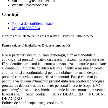
Email: info@tele2drobeta.ro
Website: tele2drobeta.ro
Condiții
Politica de confidențialitate
Legea nr.506/2004
Copyright © 2026. All rights reserved. Https://Turist-Info.ro
Pentru noi, confidențialitatea Dvs. este importantă
Noi și partenerii noștri utilizăm tehnologii, cum ar fi modulele
cookie, și vă procesăm datele cu caracter personal, precum adresele
IP și identificatorii cookie, pentru a personaliza anunțurile publicitare
și conținutul în funcție de interesele dvs., pentru a măsura eficiența
anunțurilor și a conținutului și pentru a obține informații despre
publicul care a văzut anunțurile și conținutul. Faceți clic mai jos
pentru a vă da consimțământul privind utilizarea acestei tehnologii și
procesarea datelor dvs. cu caracter personal în aceste scopuri. Vă
puteți răzgândi și puteți schimba opțiunile în orice moment, revenind
la acest site.
Setări cookie
SUNT DE ACORD
NU SUNT
DE ACORD
Politica de confidențialitate și cookie-uri