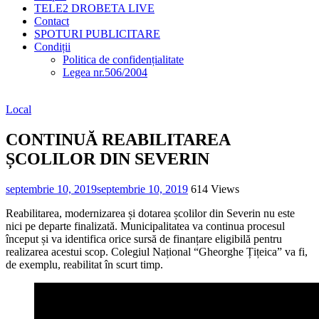
TELE2 DROBETA LIVE
Contact
SPOTURI PUBLICITARE
Condiții
Politica de confidențialitate
Legea nr.506/2004
Local
CONTINUĂ REABILITAREA
ȘCOLILOR DIN SEVERIN
septembrie 10, 2019
septembrie 10, 2019
614 Views
Reabilitarea, modernizarea și dotarea școlilor din Severin nu este
nici pe departe finalizată. Municipalitatea va continua procesul
început și va identifica orice sursă de finanțare eligibilă pentru
realizarea acestui scop. Colegiul Național “Gheorghe Țițeica” va fi,
de exemplu, reabilitat în scurt timp.