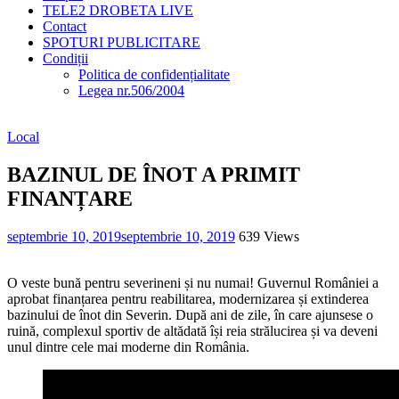
TELE2 DROBETA LIVE
Contact
SPOTURI PUBLICITARE
Condiții
Politica de confidențialitate
Legea nr.506/2004
Local
BAZINUL DE ÎNOT A PRIMIT
FINANȚARE
septembrie 10, 2019
septembrie 10, 2019
639 Views
O veste bună pentru severineni și nu numai! Guvernul României a
aprobat finanțarea pentru reabilitarea, modernizarea și extinderea
bazinului de înot din Severin. După ani de zile, în care ajunsese o
ruină, complexul sportiv de altădată își reia strălucirea și va deveni
unul dintre cele mai moderne din România.