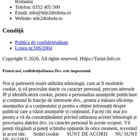
Romania
Telefon: 0352 405 500
Email: info@tele2drobeta.ro
Website: tele2drobeta.ro
Condiții
Politica de confidențialitate
Legea nr.506/2004
Copyright © 2026. All rights reserved. Https://Turist-Info.ro
Pentru noi, confidențialitatea Dvs. este importantă
Noi și partenerii noștri utilizăm tehnologii, cum ar fi modulele
cookie, și vă procesăm datele cu caracter personal, precum adresele
IP și identificatorii cookie, pentru a personaliza anunțurile publicitare
și conținutul în funcție de interesele dvs., pentru a măsura eficiența
anunțurilor și a conținutului și pentru a obține informații despre
publicul care a văzut anunțurile și conținutul. Faceți clic mai jos
pentru a vă da consimțământul privind utilizarea acestei tehnologii și
procesarea datelor dvs. cu caracter personal în aceste scopuri. Vă
puteți răzgândi și puteți schimba opțiunile în orice moment, revenind
la acest site.
Setări cookie
SUNT DE ACORD
NU SUNT
DE ACORD