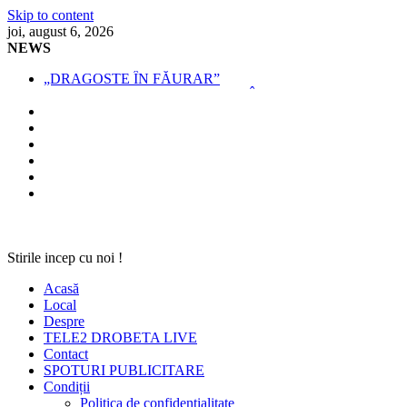
Skip to content
joi, august 6, 2026
NEWS
„DRAGOSTE ÎN FĂURAR”
NOUL COD RUTIER A INTRAT ÎN VIGOARE!
MII DE ȚIGARETE DE CONTRABANDĂ,
CONFISCATE DE POLIȚIȘTI
BĂUT, DROGAT ȘI FĂRĂ PERMIS, LA VOLAN
SPRIJIN FINANCIAR PENTRU FERMIERI
Stirile incep cu noi !
Acasă
Local
Despre
TELE2 DROBETA LIVE
Contact
SPOTURI PUBLICITARE
Condiții
Politica de confidențialitate