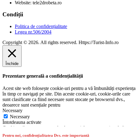
Website: tele2drobeta.ro
Condiții
Politica de confidențialitate
Legea nr.506/2004
Copyright © 2026. All rights reserved. Https://Turist-Info.ro
Închide
Prezentare generală a confidențialității
Acest site web folosește cookie-uri pentru a vă îmbunătăți experiența
în timp ce navigați pe site. Din aceste cookie-uri, cookie-urile care
sunt clasificate ca fiind necesare sunt stocate pe browserul dvs.,
deoarece sunt esențiale pentru
Necessary
Necessary
Întotdeauna activate
Cookie-urile necesare sunt absolut esențiale pentru ca site-ul să
funcționeze corect. Această categorie include numai cookie-uri care
Pentru noi, confidențialitatea Dvs. este importantă