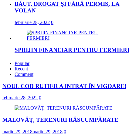
BĂUT, DROGAT ȘI FĂRĂ PERMIS, LA
VOLAN
februarie 28, 2022
0
SPRIJIN FINANCIAR PENTRU FERMIERI
februarie 23, 2022
Popular
Recent
Comment
„DRAGOSTE ÎN FĂURAR”
NOUL COD RUTIER A INTRAT ÎN VIGOARE!
februarie 23, 2022
februarie 28, 2022
0
NOUL COD RUTIER A INTRAT ÎN
VIGOARE!
MALOVĂȚ, TERENURI RĂSCUMPĂRATE
februarie 28, 2022
0
martie 29, 2018
martie 29, 2018
0