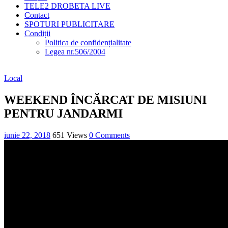
TELE2 DROBETA LIVE
Contact
SPOTURI PUBLICITARE
Condiții
Politica de confidențialitate
Legea nr.506/2004
Local
WEEKEND ÎNCĂRCAT DE MISIUNI
PENTRU JANDARMI
iunie 22, 2018
651 Views
0 Comments