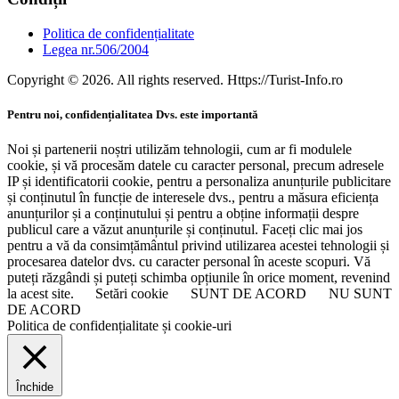
Politica de confidențialitate
Legea nr.506/2004
Copyright © 2026. All rights reserved. Https://Turist-Info.ro
Pentru noi, confidențialitatea Dvs. este importantă
Noi și partenerii noștri utilizăm tehnologii, cum ar fi modulele
cookie, și vă procesăm datele cu caracter personal, precum adresele
IP și identificatorii cookie, pentru a personaliza anunțurile publicitare
și conținutul în funcție de interesele dvs., pentru a măsura eficiența
anunțurilor și a conținutului și pentru a obține informații despre
publicul care a văzut anunțurile și conținutul. Faceți clic mai jos
pentru a vă da consimțământul privind utilizarea acestei tehnologii și
procesarea datelor dvs. cu caracter personal în aceste scopuri. Vă
puteți răzgândi și puteți schimba opțiunile în orice moment, revenind
la acest site.
Setări cookie
SUNT DE ACORD
NU SUNT
DE ACORD
Politica de confidențialitate și cookie-uri
Închide