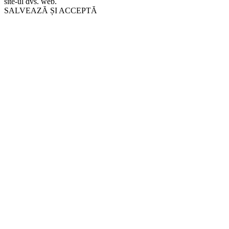
site-ul dvs. web.
SALVEAZĂ ȘI ACCEPTĂ