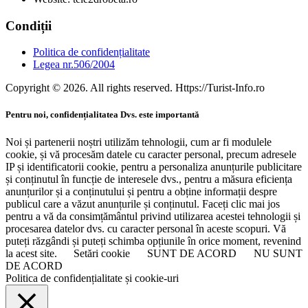
Condiții
Politica de confidențialitate
Legea nr.506/2004
Copyright © 2026. All rights reserved. Https://Turist-Info.ro
Pentru noi, confidențialitatea Dvs. este importantă
Noi și partenerii noștri utilizăm tehnologii, cum ar fi modulele
cookie, și vă procesăm datele cu caracter personal, precum adresele
IP și identificatorii cookie, pentru a personaliza anunțurile publicitare
și conținutul în funcție de interesele dvs., pentru a măsura eficiența
anunțurilor și a conținutului și pentru a obține informații despre
publicul care a văzut anunțurile și conținutul. Faceți clic mai jos
pentru a vă da consimțământul privind utilizarea acestei tehnologii și
procesarea datelor dvs. cu caracter personal în aceste scopuri. Vă
puteți răzgândi și puteți schimba opțiunile în orice moment, revenind
la acest site.
Setări cookie
SUNT DE ACORD
NU SUNT
DE ACORD
Politica de confidențialitate și cookie-uri