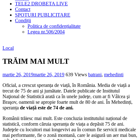
TELE2 DROBETA LIVE
Contact
SPOTURI PUBLICITARE
Condiții
Politica de confidențialitate
Legea nr.506/2004
Local
TRĂIM MAI MULT
martie 26, 2019
martie 26, 2019
639 Views
batrani
,
mehedinti
Oficial, a crescut speranța de viață, în România. Media de viață a
trecut de 75 de ani şi jumătate. Datele publicate de Institutul
Naţional de Statistică arată ca în unele judeţe, cum ar fi Vâlcea şi
Braşov, oamenii se apropie foarte mult de 80 de ani. În Mehedinți,
speranța
de viață este de 74 de ani.
Românii trăiesc mai mult. Este concluzia institutului național de
statistică, conform căruia speranța de viața a depăsit 75 de ani.
Judeţele cu locuitori mai longevivi au în comun fie servicii medicale
mai performante, fie o zonă montană, care le asigură un aer mai bun,