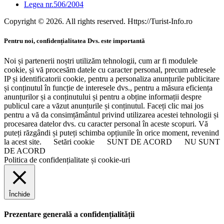
Legea nr.506/2004
Copyright © 2026. All rights reserved. Https://Turist-Info.ro
Pentru noi, confidențialitatea Dvs. este importantă
Noi și partenerii noștri utilizăm tehnologii, cum ar fi modulele
cookie, și vă procesăm datele cu caracter personal, precum adresele
IP și identificatorii cookie, pentru a personaliza anunțurile publicitare
și conținutul în funcție de interesele dvs., pentru a măsura eficiența
anunțurilor și a conținutului și pentru a obține informații despre
publicul care a văzut anunțurile și conținutul. Faceți clic mai jos
pentru a vă da consimțământul privind utilizarea acestei tehnologii și
procesarea datelor dvs. cu caracter personal în aceste scopuri. Vă
puteți răzgândi și puteți schimba opțiunile în orice moment, revenind
la acest site.
Setări cookie
SUNT DE ACORD
NU SUNT
DE ACORD
Politica de confidențialitate și cookie-uri
Închide
Prezentare generală a confidențialității