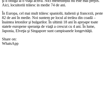
şi îi obligă la o viaţă activă. Nici mehedințiul nu este mai prejos.
Aici, locuitoriii trăiesc in medie 74 de ani.
În Europa, cel mai mult trăiesc spaniolii, italienii şi francezii, peste
82 de ani în medie. Noi suntem pe locul al treilea din coadă –
înaintea letonilor şi bulgarilor. În ultimii 18 ani în aproape toate
statele europene speranţa de viaţă a crescut cu 4 ani. În lume,
Japonia, Elveţia şi Singapore sunt campioanele longevităţii.
Share on:
WhatsApp