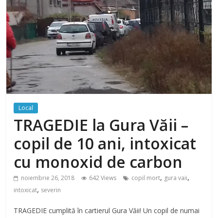
Local
TRAGEDIE la Gura Văii –
copil de 10 ani, intoxicat
cu monoxid de carbon
,
,
noiembrie 26, 2018
642 Views
copil mort
gura vaii
,
intoxicat
severin
TRAGEDIE cumplită în cartierul Gura Văii! Un copil de numai