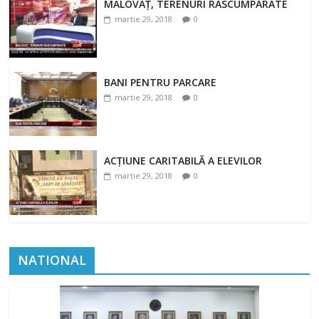
MALOVĂȚ, TERENURI RĂSCUMPĂRATE
martie 29, 2018
0
BANI PENTRU PARCARE
martie 29, 2018
0
ACȚIUNE CARITABILĂ A ELEVILOR
martie 29, 2018
0
NATIONAL