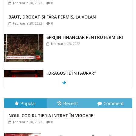
februarie 28, 2022
0
BĂUT, DROGAT ȘI FĂRĂ PERMIS, LA VOLAN
februarie 28, 2022
0
SPRIJIN FINANCIAR PENTRU FERMIERI
februarie 23, 2022
„DRAGOSTE ÎN FĂURAR”
februarie 23, 2022
Popular
Recent
Comment
NOUL COD RUTIER A INTRAT ÎN VIGOARE!
NOUL COD RUTIER A INTRAT ÎN VIGOARE!
februarie 28, 2022
0
februarie 28, 2022
0