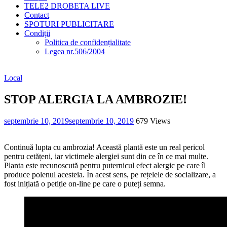
TELE2 DROBETA LIVE
Contact
SPOTURI PUBLICITARE
Condiții
Politica de confidențialitate
Legea nr.506/2004
Local
STOP ALERGIA LA AMBROZIE!
septembrie 10, 2019
septembrie 10, 2019
679 Views
Continuă lupta cu ambrozia! Această plantă este un real pericol
pentru cetățeni, iar victimele alergiei sunt din ce în ce mai multe.
Planta este recunoscută pentru puternicul efect alergic pe care îl
produce polenul acesteia. În acest sens, pe rețelele de socializare, a
fost inițiată o petiție on-line pe care o puteți semna.