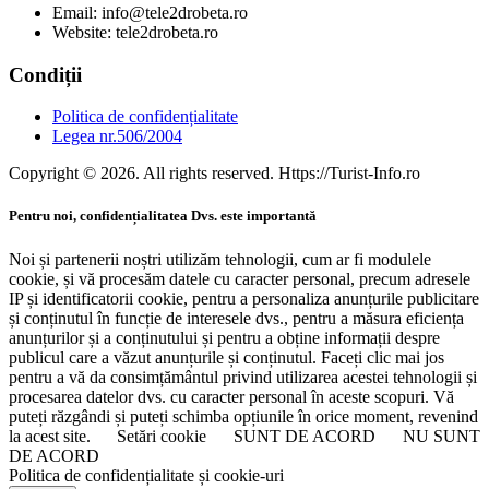
Email: info@tele2drobeta.ro
Website: tele2drobeta.ro
Condiții
Politica de confidențialitate
Legea nr.506/2004
Copyright © 2026. All rights reserved. Https://Turist-Info.ro
Pentru noi, confidențialitatea Dvs. este importantă
Noi și partenerii noștri utilizăm tehnologii, cum ar fi modulele
cookie, și vă procesăm datele cu caracter personal, precum adresele
IP și identificatorii cookie, pentru a personaliza anunțurile publicitare
și conținutul în funcție de interesele dvs., pentru a măsura eficiența
anunțurilor și a conținutului și pentru a obține informații despre
publicul care a văzut anunțurile și conținutul. Faceți clic mai jos
pentru a vă da consimțământul privind utilizarea acestei tehnologii și
procesarea datelor dvs. cu caracter personal în aceste scopuri. Vă
puteți răzgândi și puteți schimba opțiunile în orice moment, revenind
la acest site.
Setări cookie
SUNT DE ACORD
NU SUNT
DE ACORD
Politica de confidențialitate și cookie-uri