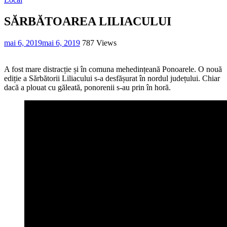
SĂRBĂTOAREA LILIACULUI
mai 6, 2019
mai 6, 2019
787 Views
A fost mare distracție și în comuna mehedințeană Ponoarele. O nouă
ediție a Sărbătorii Liliacului s-a desfășurat în nordul județului. Chiar
dacă a plouat cu găleată, ponorenii s-au prin în horă.