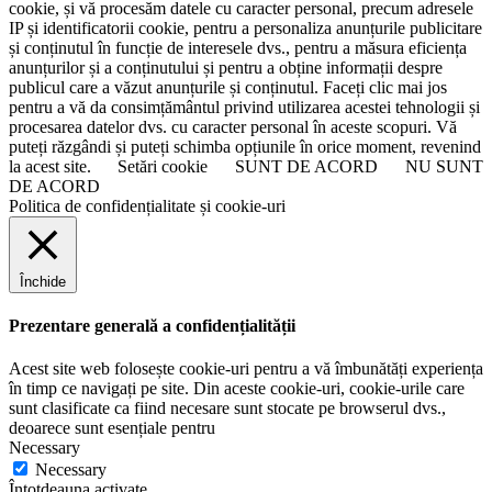
cookie, și vă procesăm datele cu caracter personal, precum adresele
IP și identificatorii cookie, pentru a personaliza anunțurile publicitare
și conținutul în funcție de interesele dvs., pentru a măsura eficiența
anunțurilor și a conținutului și pentru a obține informații despre
publicul care a văzut anunțurile și conținutul. Faceți clic mai jos
pentru a vă da consimțământul privind utilizarea acestei tehnologii și
procesarea datelor dvs. cu caracter personal în aceste scopuri. Vă
puteți răzgândi și puteți schimba opțiunile în orice moment, revenind
la acest site.
Setări cookie
SUNT DE ACORD
NU SUNT
DE ACORD
Politica de confidențialitate și cookie-uri
Închide
Prezentare generală a confidențialității
Acest site web folosește cookie-uri pentru a vă îmbunătăți experiența
în timp ce navigați pe site. Din aceste cookie-uri, cookie-urile care
sunt clasificate ca fiind necesare sunt stocate pe browserul dvs.,
deoarece sunt esențiale pentru
Necessary
Necessary
Întotdeauna activate