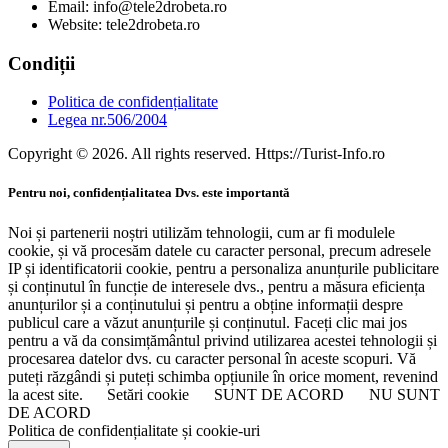
Email: info@tele2drobeta.ro
Website: tele2drobeta.ro
Condiții
Politica de confidențialitate
Legea nr.506/2004
Copyright © 2026. All rights reserved. Https://Turist-Info.ro
Pentru noi, confidențialitatea Dvs. este importantă
Noi și partenerii noștri utilizăm tehnologii, cum ar fi modulele
cookie, și vă procesăm datele cu caracter personal, precum adresele
IP și identificatorii cookie, pentru a personaliza anunțurile publicitare
și conținutul în funcție de interesele dvs., pentru a măsura eficiența
anunțurilor și a conținutului și pentru a obține informații despre
publicul care a văzut anunțurile și conținutul. Faceți clic mai jos
pentru a vă da consimțământul privind utilizarea acestei tehnologii și
procesarea datelor dvs. cu caracter personal în aceste scopuri. Vă
puteți răzgândi și puteți schimba opțiunile în orice moment, revenind
la acest site.
Setări cookie
SUNT DE ACORD
NU SUNT
DE ACORD
Politica de confidențialitate și cookie-uri