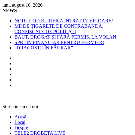
Skip
luni, august 10, 2026
to
NEWS
content
NOUL COD RUTIER A INTRAT ÎN VIGOARE!
MII DE ȚIGARETE DE CONTRABANDĂ,
CONFISCATE DE POLIȚIȘTI
BĂUT, DROGAT ȘI FĂRĂ PERMIS, LA VOLAN
SPRIJIN FINANCIAR PENTRU FERMIERI
„DRAGOSTE ÎN FĂURAR”
Stirile incep cu noi !
Acasă
Local
Despre
TELE2 DROBETA LIVE