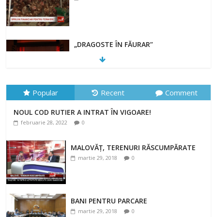
„DRAGOSTE ÎN FĂURAR”
februarie 23, 2022
Popular
Recent
Comment
NOUL COD RUTIER A INTRAT ÎN VIGOARE!
NOUL COD RUTIER A INTRAT ÎN VIGOARE!
februarie 28, 2022
0
februarie 28, 2022
0
MALOVĂȚ, TERENURI RĂSCUMPĂRATE
martie 29, 2018
0
BANI PENTRU PARCARE
martie 29, 2018
0