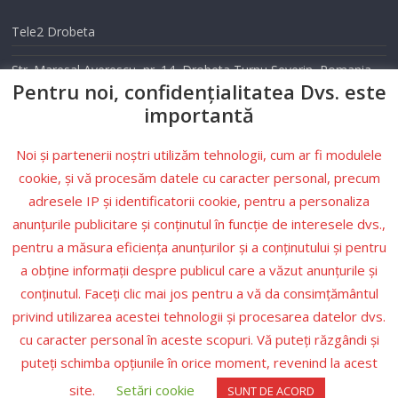
Tele2 Drobeta
Str. Maresal Averescu, nr. 14, Drobeta Turnu Severin, Romania
Pentru noi, confidențialitatea Dvs. este
Telefon: 0352 405 500
importantă
Email: info@tele2drobeta.ro
Noi și partenerii noștri utilizăm tehnologii, cum ar fi modulele
Website: tele2drobeta.ro
cookie, și vă procesăm datele cu caracter personal, precum
adresele IP și identificatorii cookie, pentru a personaliza
Condiții
anunțurile publicitare și conținutul în funcție de interesele dvs.,
pentru a măsura eficiența anunțurilor și a conținutului și pentru
Politica de
a obține informații despre publicul care a văzut anunțurile și
confidențialitate
conținutul. Faceți clic mai jos pentru a vă da consimțământul
Legea nr.506/2004
privind utilizarea acestei tehnologii și procesarea datelor dvs.
cu caracter personal în aceste scopuri. Vă puteți răzgândi și
puteți schimba opțiunile în orice moment, revenind la acest
site.
Setări cookie
SUNT DE ACORD