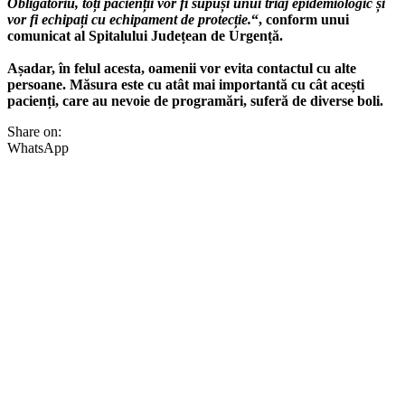
Obligatoriu, toți pacienții vor fi supuși unui triaj epidemiologic și
vor fi echipați cu echipament de protecție.
“, conform unui
comunicat al Spitalului Județean de Urgență.
Așadar, în felul acesta, oamenii vor evita contactul cu alte
persoane. Măsura este cu atât mai importantă cu cât acești
pacienți, care au nevoie de programări, suferă de diverse boli.
Share on:
WhatsApp