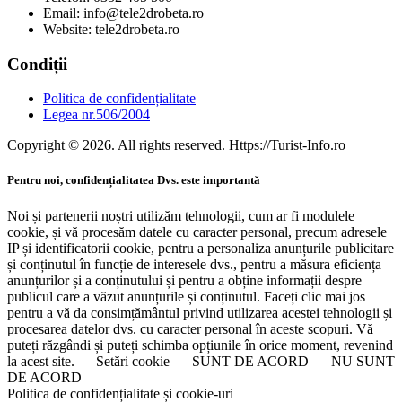
Email: info@tele2drobeta.ro
Website: tele2drobeta.ro
Condiții
Politica de confidențialitate
Legea nr.506/2004
Copyright © 2026. All rights reserved. Https://Turist-Info.ro
Pentru noi, confidențialitatea Dvs. este importantă
Noi și partenerii noștri utilizăm tehnologii, cum ar fi modulele
cookie, și vă procesăm datele cu caracter personal, precum adresele
IP și identificatorii cookie, pentru a personaliza anunțurile publicitare
și conținutul în funcție de interesele dvs., pentru a măsura eficiența
anunțurilor și a conținutului și pentru a obține informații despre
publicul care a văzut anunțurile și conținutul. Faceți clic mai jos
pentru a vă da consimțământul privind utilizarea acestei tehnologii și
procesarea datelor dvs. cu caracter personal în aceste scopuri. Vă
puteți răzgândi și puteți schimba opțiunile în orice moment, revenind
la acest site.
Setări cookie
SUNT DE ACORD
NU SUNT
DE ACORD
Politica de confidențialitate și cookie-uri