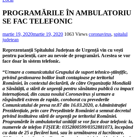
PROGRAMĂRILE ÎN AMBULATORIU
SE FAC TELEFONIC
martie 19, 2020
martie 19, 2020
1063 Views
coronavirus
,
spitalul
judetean
Reprezentanții Spitalului Județean de Urgență vin cu vești
pentru pacienții, care au nevoie de programări. Acestea se vor
face doar în sistem telefonic.
“
Urmare a comunicatului Grupului de suport tehnico-științific,
privind gestionarea bolilor înalt contagioase pe teritoriul
României, în contextul declarării, de către Organizația Mondială
a Sănătății, a stării de urgență pentru sănătatea publică cu impact
internațional, din cauza noului Coronavirus și urmare a
răspândirii extrem de rapide, coroborat cu prevederile
Comunicatului de presa nr.87 din 16.03.2020, a Administrației
Prezidențiale, prin care Președintele României a semnat decretul
privind instituirea stării de urgență pe teritoriul României.
Programările în ambulatoriul unității se vor face doar telefonic la,
numerele de telefon FIȘIER: 0352800599/0352881073, începând
cu data de 25 a fiecărei luni, sau în următoarea zi lucrătoare.