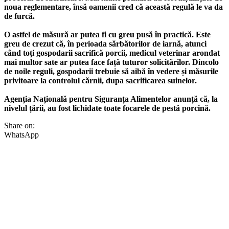
noua reglementare, însă oamenii cred că această regulă le va da
de furcă.
O astfel de măsură ar putea fi cu greu pusă în practică. Este
greu de crezut că, în perioada sărbătorilor de iarnă, atunci
când toți gospodarii sacrifică porcii, medicul veterinar arondat
mai multor sate ar putea face față tuturor solicitărilor. Dincolo
de noile reguli, gospodarii trebuie să aibă în vedere și măsurile
privitoare la controlul cărnii, dupa sacrificarea suinelor.
Agenția Națională pentru Siguranța Alimentelor anunță că, la
nivelul țării, au fost lichidate toate focarele de pestă porcină.
Share on:
WhatsApp