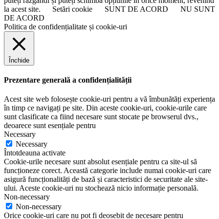
puteți răzgândi și puteți schimba opțiunile în orice moment, revenind
la acest site.
Setări cookie
SUNT DE ACORD
NU SUNT
DE ACORD
Politica de confidențialitate și cookie-uri
Închide
Prezentare generală a confidențialității
Acest site web folosește cookie-uri pentru a vă îmbunătăți experiența
în timp ce navigați pe site. Din aceste cookie-uri, cookie-urile care
sunt clasificate ca fiind necesare sunt stocate pe browserul dvs.,
deoarece sunt esențiale pentru
Necessary
Necessary
Întotdeauna activate
Cookie-urile necesare sunt absolut esențiale pentru ca site-ul să
funcționeze corect. Această categorie include numai cookie-uri care
asigură funcționalități de bază și caracteristici de securitate ale site-
ului. Aceste cookie-uri nu stochează nicio informație personală.
Non-necessary
Non-necessary
Orice cookie-uri care nu pot fi deosebit de necesare pentru