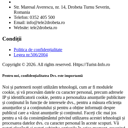
Str. Maresal Averescu, nr. 14, Drobeta Turnu Severin,
Romania
Telefon: 0352 405 500
Email: info@tele2drobeta.ro
Website: tele2drobeta.ro
Condiții
Politica de confidențialitate
Legea nr.506/2004
Copyright © 2026. All rights reserved. Https://Turist-Info.ro
Pentru noi, confidențialitatea Dvs. este importantă
Noi și partenerii noștri utilizăm tehnologii, cum ar fi modulele
cookie, și vă procesăm datele cu caracter personal, precum adresele
IP și identificatorii cookie, pentru a personaliza anunțurile publicitare
și conținutul în funcție de interesele dvs., pentru a măsura eficiența
anunțurilor și a conținutului și pentru a obține informații despre
publicul care a văzut anunțurile și conținutul. Faceți clic mai jos
pentru a vă da consimțământul privind utilizarea acestei tehnologii și
procesarea datelor dvs. cu caracter personal în aceste scopuri. Vă