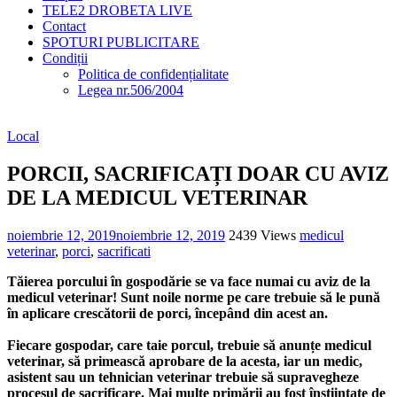
TELE2 DROBETA LIVE
Contact
SPOTURI PUBLICITARE
Condiții
Politica de confidențialitate
Legea nr.506/2004
Local
PORCII, SACRIFICAȚI DOAR CU AVIZ
DE LA MEDICUL VETERINAR
noiembrie 12, 2019
noiembrie 12, 2019
2439 Views
medicul
veterinar
,
porci
,
sacrificati
Tăierea porcului în gospodărie se va face numai cu aviz de la
medicul veterinar! Sunt noile norme pe care trebuie să le pună
în aplicare crescătorii de porci, începând din acest an.
Fiecare gospodar, care taie porcul, trebuie să anunțe medicul
veterinar, să primească aprobare de la acesta, iar un medic,
asistent sau un tehnician veterinar trebuie să supravegheze
procesul de sacrificare. Mai multe primării au fost înștiințate de