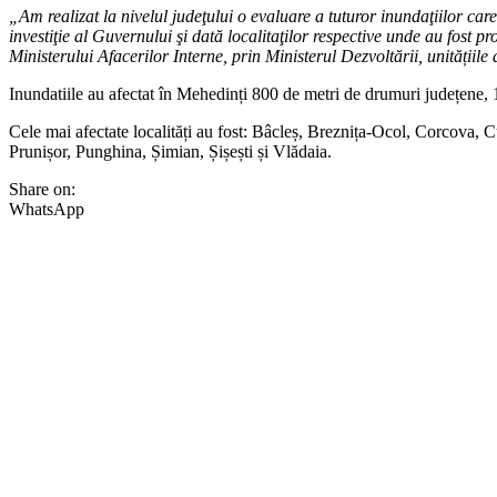
„Am realizat la nivelul judeţului o evaluare a tuturor inundaţiilor care 
investiţie al Guvernului şi dată localitaţilor respective unde au fost
Ministerului Afacerilor Interne, prin Ministerul Dezvoltării, unitățiile 
Inundatiile au afectat în Mehedinți 800 de metri de drumuri județene,
Cele mai afectate localități au fost: Bâcleș, Breznița-Ocol, Corcova, 
Prunișor, Punghina, Șimian, Șișești și Vlădaia.
Share on:
WhatsApp