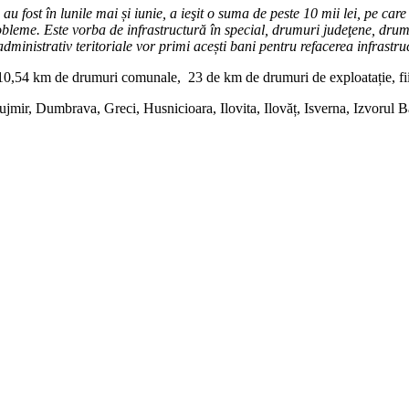
au fost în lunile mai și iunie, a ieşit o suma de peste 10 mii lei, pe car
 probleme. Este vorba de infrastructură în special, drumuri judeţene, dr
administrativ teritoriale vor primi acești bani pentru refacerea infrastru
 10,54 km de drumuri comunale, 23 de km de drumuri de exploatație, fiin
Cujmir, Dumbrava, Greci, Husnicioara, Ilovita, Ilovăț, Isverna, Izvorul