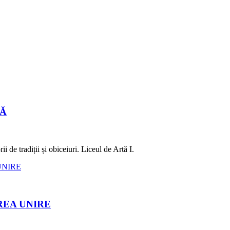
LĂ
 de tradiții și obiceiuri. Liceul de Artă I.
REA UNIRE