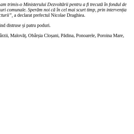
e am trimis-o Ministerului Dezvoltării pentru a fi trecută în fondul de
umuri comunale. Sperăm noi că în cel mai scurt timp, prin intervenția
cturii”,
a declarat prefectul Nicolae Draghiea.
d distruse și patru poduri.
 Bârzii, Malovăț, Obârșia Cloșani, Pădina, Ponoarele, Poroina Mare,