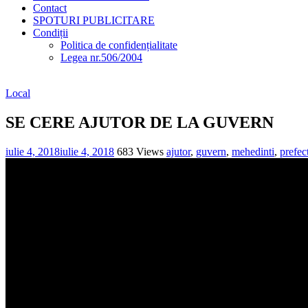
Contact
SPOTURI PUBLICITARE
Condiții
Politica de confidențialitate
Legea nr.506/2004
Local
SE CERE AJUTOR DE LA GUVERN
iulie 4, 2018
iulie 4, 2018
683 Views
ajutor
,
guvern
,
mehedinti
,
prefec