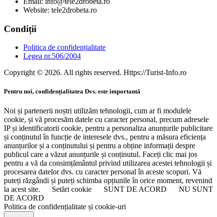
Email: info@tele2drobeta.ro
Website: tele2drobeta.ro
Condiții
Politica de confidențialitate
Legea nr.506/2004
Copyright © 2026. All rights reserved. Https://Turist-Info.ro
Pentru noi, confidențialitatea Dvs. este importantă
Noi și partenerii noștri utilizăm tehnologii, cum ar fi modulele
cookie, și vă procesăm datele cu caracter personal, precum adresele
IP și identificatorii cookie, pentru a personaliza anunțurile publicitare
și conținutul în funcție de interesele dvs., pentru a măsura eficiența
anunțurilor și a conținutului și pentru a obține informații despre
publicul care a văzut anunțurile și conținutul. Faceți clic mai jos
pentru a vă da consimțământul privind utilizarea acestei tehnologii și
procesarea datelor dvs. cu caracter personal în aceste scopuri. Vă
puteți răzgândi și puteți schimba opțiunile în orice moment, revenind
la acest site.
Setări cookie
SUNT DE ACORD
NU SUNT
DE ACORD
Politica de confidențialitate și cookie-uri