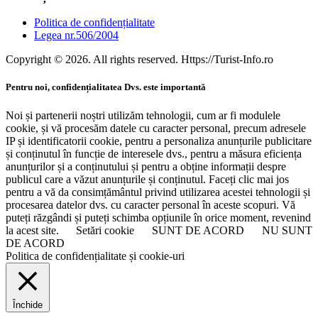
Politica de confidențialitate
Legea nr.506/2004
Copyright © 2026. All rights reserved. Https://Turist-Info.ro
Pentru noi, confidențialitatea Dvs. este importantă
Noi și partenerii noștri utilizăm tehnologii, cum ar fi modulele
cookie, și vă procesăm datele cu caracter personal, precum adresele
IP și identificatorii cookie, pentru a personaliza anunțurile publicitare
și conținutul în funcție de interesele dvs., pentru a măsura eficiența
anunțurilor și a conținutului și pentru a obține informații despre
publicul care a văzut anunțurile și conținutul. Faceți clic mai jos
pentru a vă da consimțământul privind utilizarea acestei tehnologii și
procesarea datelor dvs. cu caracter personal în aceste scopuri. Vă
puteți răzgândi și puteți schimba opțiunile în orice moment, revenind
la acest site.
Setări cookie
SUNT DE ACORD
NU SUNT
DE ACORD
Politica de confidențialitate și cookie-uri
Închide