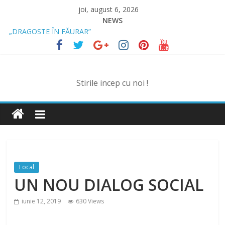
Skip
joi, august 6, 2026
to
NEWS
content
„DRAGOSTE ÎN FĂURAR”
NOUL COD RUTIER A INTRAT ÎN VIGOARE!
MII DE ȚIGARETE DE CONTRABANDĂ, CONFISCATE DE
POLIȚIȘTI
BĂUT, DROGAT ȘI FĂRĂ PERMIS, LA VOLAN
Stirile incep cu noi !
SPRIJIN FINANCIAR PENTRU FERMIERI
Local
UN NOU DIALOG SOCIAL
iunie 12, 2019
630 Views