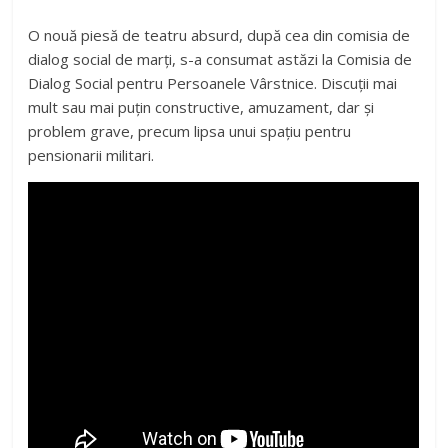
O nouă piesă de teatru absurd, după cea din comisia de
dialog social de marți, s-a consumat astăzi la Comisia de
Dialog Social pentru Persoanele Vârstnice. Discuții mai
mult sau mai puțin constructive, amuzament, dar și
problem grave, precum lipsa unui spațiu pentru
pensionarii militari.