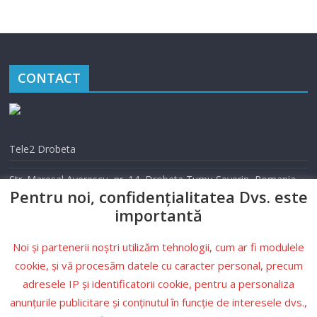
CONTACT
Tele2 Drobeta
Str. Maresal Averescu, nr. 14, Drobeta Turnu Severin, Romania
Pentru noi, confidențialitatea Dvs. este
Telefon: 0352 405 500
importantă
Email: info@tele2drobeta.ro
Noi și partenerii noștri utilizăm tehnologii, cum ar fi modulele
Website: tele2drobeta.ro
cookie, și vă procesăm datele cu caracter personal, precum
adresele IP și identificatorii cookie, pentru a personaliza
Condiții
anunțurile publicitare și conținutul în funcție de interesele dvs.,