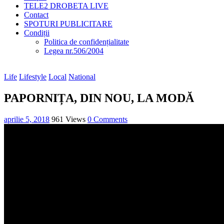
TELE2 DROBETA LIVE
Contact
SPOTURI PUBLICITARE
Condiții
Politica de confidențialitate
Legea nr.506/2004
Life
Lifestyle
Local
National
PAPORNIȚA, DIN NOU, LA MODĂ
aprilie 5, 2018
961 Views
0 Comments