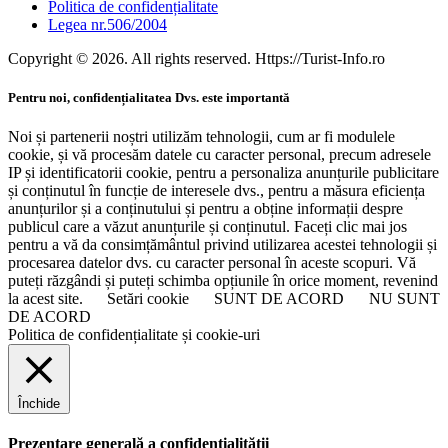
Politica de confidențialitate
Legea nr.506/2004
Copyright © 2026. All rights reserved. Https://Turist-Info.ro
Pentru noi, confidențialitatea Dvs. este importantă
Noi și partenerii noștri utilizăm tehnologii, cum ar fi modulele
cookie, și vă procesăm datele cu caracter personal, precum adresele
IP și identificatorii cookie, pentru a personaliza anunțurile publicitare
și conținutul în funcție de interesele dvs., pentru a măsura eficiența
anunțurilor și a conținutului și pentru a obține informații despre
publicul care a văzut anunțurile și conținutul. Faceți clic mai jos
pentru a vă da consimțământul privind utilizarea acestei tehnologii și
procesarea datelor dvs. cu caracter personal în aceste scopuri. Vă
puteți răzgândi și puteți schimba opțiunile în orice moment, revenind
la acest site.
Setări cookie
SUNT DE ACORD
NU SUNT
DE ACORD
Politica de confidențialitate și cookie-uri
Închide
Prezentare generală a confidențialității