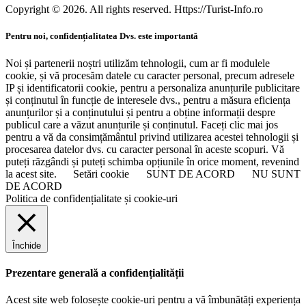
Copyright © 2026. All rights reserved. Https://Turist-Info.ro
Pentru noi, confidențialitatea Dvs. este importantă
Noi și partenerii noștri utilizăm tehnologii, cum ar fi modulele
cookie, și vă procesăm datele cu caracter personal, precum adresele
IP și identificatorii cookie, pentru a personaliza anunțurile publicitare
și conținutul în funcție de interesele dvs., pentru a măsura eficiența
anunțurilor și a conținutului și pentru a obține informații despre
publicul care a văzut anunțurile și conținutul. Faceți clic mai jos
pentru a vă da consimțământul privind utilizarea acestei tehnologii și
procesarea datelor dvs. cu caracter personal în aceste scopuri. Vă
puteți răzgândi și puteți schimba opțiunile în orice moment, revenind
la acest site.
Setări cookie
SUNT DE ACORD
NU SUNT
DE ACORD
Politica de confidențialitate și cookie-uri
Închide
Prezentare generală a confidențialității
Acest site web folosește cookie-uri pentru a vă îmbunătăți experiența