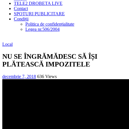
TELE2 DROBETA LIVE
Contact
SPOTURI PUBLICITARE
Condiții
Politica de confidențialitate
Legea nr.506/2004
Local
NU SE ÎNGRĂMĂDESC SĂ ÎȘI
PLĂTEASCĂ IMPOZITELE
decembrie 7, 2018
636 Views