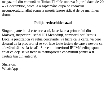
magazinul din comună cu Traian Tărăbîc undeva în jurul datei de 20
– 21 decembrie, adică la o săptămână după ce cadavrul
necunoscutului aflat acum la morgă fusese ridicat de pe marginea
drumului.
Poliția redeschide cazul
Singura parte bună este aceea că, la sesizarea primarului din
Malovăț, inspectorul șef al IPJ Mehedinți, comisarul șef Remus
Luca, a precizat că va relua cercetările, va lucra ca la carte, va cere
dosarul de la procuror și se vor face toate testele de care e nevoie ca
adevărul să iese la iveală. Surse din interiorul IPJ Mehedinți spun
chiar că deja se va trece la reautopsierea cadavrului pentru a fi
căutată tija din antebraț.
Share on:
WhatsApp