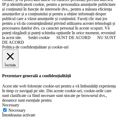
IP și identificatorii cookie, pentru a personaliza anunțurile publicitare
și conținutul în funcție de interesele dvs., pentru a măsura eficiența
anunțurilor și a conținutului și pentru a obține informații despre
publicul care a văzut anunțurile și conținutul. Faceți clic mai jos
pentru a vă da consimțământul privind utilizarea acestei tehnologii și
procesarea datelor dvs. cu caracter personal în aceste scopuri. Vă
puteți răzgândi și puteți schimba opțiunile în orice moment, revenind
la acest site.
Setări cookie
SUNT DE ACORD
NU SUNT
DE ACORD
Politica de confidențialitate și cookie-uri
Închide
Prezentare generală a confidențialității
Acest site web folosește cookie-uri pentru a vă îmbunătăți experiența
în timp ce navigați pe site. Din aceste cookie-uri, cookie-urile care
sunt clasificate ca fiind necesare sunt stocate pe browserul dvs.,
deoarece sunt esențiale pentru
Necessary
Necessary
Întotdeauna activate