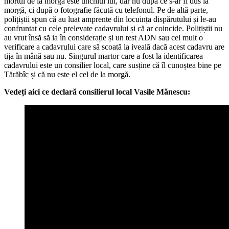
mortul de la morgă este unchiul lui, dar nu după ce s-ar fi dus la
morgă, ci după o fotografie făcută cu telefonul. Pe de altă parte,
polițiștii spun că au luat amprente din locuința dispărutului și le-au
confruntat cu cele prelevate cadavrului și că ar coincide. Polițiștii nu
au vrut însă să ia în considerație și un test ADN sau cel mult o
verificare a cadavrului care să scoată la iveală dacă acest cadavru are
tija în mână sau nu. Singurul martor care a fost la identificarea
cadavrului este un consilier local, care susține că îl cunoștea bine pe
Tărăbîc și că nu este el cel de la morgă.
Vedeți aici ce declară consilierul local Vasile Mănescu: