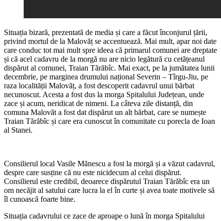
Situația bizară, prezentată de media și care a făcut înconjurul țării,
privind mortul de la Malovăț se accentuează. Mai mult, apar noi date
care conduc tot mai mult spre ideea că primarul comunei are dreptate
și că acel cadavru de la morgă nu are nicio legătură cu cetățeanul
dispărut al comunei, Traian Tărăbîc. Mai exact, pe la jumătatea lunii
decembrie, pe marginea drumului național Severin – Tîrgu-Jiu, pe
raza localității Malovăț, a fost descoperit cadavrul unui bărbat
necunoscut. Acesta a fost dus la morga Spitalului Județean, unde
zace și acum, neridicat de nimeni. La câteva zile distanță, din
comuna Malovăt a fost dat dispărut un alt bărbat, care se numește
Traian Tărăbîc și care era cunoscut în comunitate cu porecla de Ioan
al Stanei.
Consilierul local Vasile Mănescu a fost la morgă și a văzut cadavrul,
despre care susține că nu este nicidecum al celui dispărut.
Consilierul este credibil, deoarece dispărutul Traian Tărăbîc era un
om necăjit al satului care lucra la el în curte și avea toate motivele să
îl cunoască foarte bine.
Situația cadavrului ce zace de aproape o lună în morga Spitalului