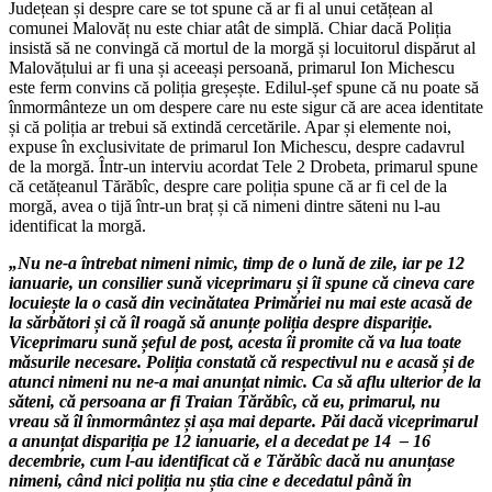
Județean și despre care se tot spune că ar fi al unui cetățean al
comunei Malovăț nu este chiar atât de simplă. Chiar dacă Poliția
insistă să ne convingă că mortul de la morgă și locuitorul dispărut al
Malovățului ar fi una și aceeași persoană, primarul Ion Michescu
este ferm convins că poliția greșește. Edilul-șef spune că nu poate să
înmormânteze un om despere care nu este sigur că are acea identitate
și că poliția ar trebui să extindă cercetările. Apar și elemente noi,
expuse în exclusivitate de primarul Ion Michescu, despre cadavrul
de la morgă. Într-un interviu acordat Tele 2 Drobeta, primarul spune
că cetățeanul Tărăbîc, despre care poliția spune că ar fi cel de la
morgă, avea o tijă într-un braț și că nimeni dintre săteni nu l-au
identificat la morgă.
„Nu ne-a întrebat nimeni nimic, timp de o lună de zile, iar pe 12
ianuarie, un consilier sună viceprimaru și îi spune că cineva care
locuiește la o casă din vecinătatea Primăriei nu mai este acasă de
la sărbători și că îl roagă să anunțe poliția despre dispariție.
Viceprimaru sună șeful de post, acesta îi promite că va lua toate
măsurile necesare. Poliția constată că respectivul nu e acasă și de
atunci nimeni nu ne-a mai anunțat nimic. Ca să aflu ulterior de la
săteni, că persoana ar fi Traian Tărăbîc, că eu, primarul, nu
vreau să îl înmormântez și așa mai departe. Păi dacă viceprimarul
a anunțat dispariția pe 12 ianuarie, el a decedat pe 14 – 16
decembrie, cum l-au identificat că e Tărăbîc dacă nu anunțase
nimeni, când nici poliția nu știa cine e decedatul până în