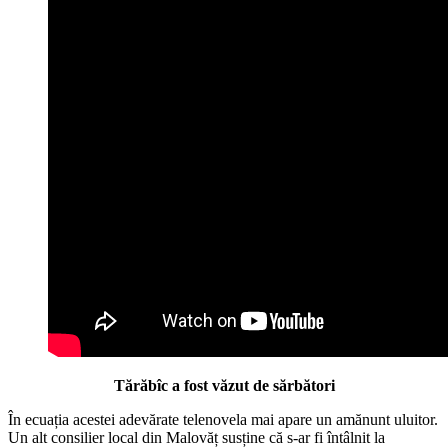
Tărăbîc a fost văzut de sărbători
În ecuația acestei adevărate telenovela mai apare un amănunt uluitor.
Un alt consilier local din Malovăț susține că s-ar fi întâlnit la