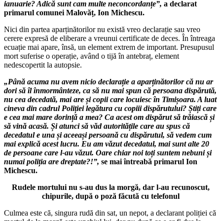
ianuarie? Adică sunt cam multe neconcordanțe”,
a declarat
primarul comunei Malovăț, Ion Michescu.
Nici din partea aparținătorilor nu există vreo declarație sau vreo
cerere expresă de eliberare a vreunui certificate de deces. În întreaga
ecuație mai apare, însă, un element extrem de important. Presupusul
mort suferise o operație, având o tijă în antebraț, element
nedescopertit la autopsie.
„Până acuma nu avem nicio declarație a aparținătorilor că nu ar
dori să îl înmormânteze, ca să nu mai spun că persoana dispărută,
nu cea decedată, mai are și copii care locuiesc în Timișoara. A luat
cineva din cadrul Poliției legătura cu copiii dispărutului? Știți care
e cea mai mare dorință a mea? Ca acest om dispărut să trăiască și
să vină acasă. Și atunci să văd autoritățile care au spus că
decedatul e una și aceeași persoană cu dispărutul, să vedem cum
mai explică acest lucru. Eu am văzut decedatul, mai sunt alte 20
de persoane care l-au văzut. Oare chiar noi toți suntem nebuni și
numai poliția are dreptate?!”,
se mai întreabă primarul Ion
Michescu.
Rudele mortului nu s-au dus la morgă, dar l-au recunoscut,
chipurile, după o poză făcută cu telefonul
Culmea este că, singura rudă din sat, un nepot, a declarant poliției că