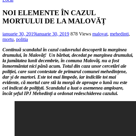
NOI ELEMENTE ÎN CAZUL
MORTULUI DE LA MALOVĂȚ
ianuarie 30, 2019
ianuarie 30, 2019
878 Views
malovat
,
mehedinti
,
mortu
,
politia
Continuă scandalul în cazul cadavrului descoperit la marginea
drumului, în Malovăț! Un bărbat, decedat pe marginea drumului,
la jumătatea lunii decembrie, în comuna Malovăț, nu a fost
înmormântat nici până acum. Totul din caza unor cercetări ale
poliției, care sunt contestate de primarul comunei mehedințene,
dar și de martori. Este tot mai limpede, iar indiciile tot mai
evidente, că mortul care stă la morgă de aproape o lună nu este
cel indicat de polițiști. Scandalul a luat o asemenea amploare,
încât șeful IPJ Mehedinți a ordonat redeschiderea cazului.