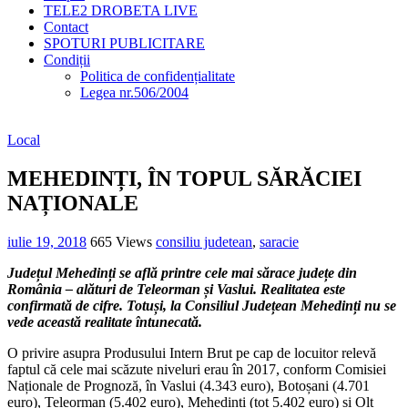
TELE2 DROBETA LIVE
Contact
SPOTURI PUBLICITARE
Condiții
Politica de confidențialitate
Legea nr.506/2004
Local
MEHEDINȚI, ÎN TOPUL SĂRĂCIEI
NAȚIONALE
iulie 19, 2018
665 Views
consiliu judetean
,
saracie
Județul Mehedinți se află printre cele mai sărace județe din
România – alături de Teleorman și Vaslui. Realitatea este
confirmată de cifre. Totuși, la Consiliul Județean Mehedinți nu se
vede această realitate întunecată.
O privire asupra Produsului Intern Brut pe cap de locuitor relevă
faptul că cele mai scăzute niveluri erau în 2017, conform Comisiei
Naționale de Prognoză, în Vaslui (4.343 euro), Botoșani (4.701
euro), Teleorman (5.402 euro), Mehedinți (tot 5.402 euro) și Olt