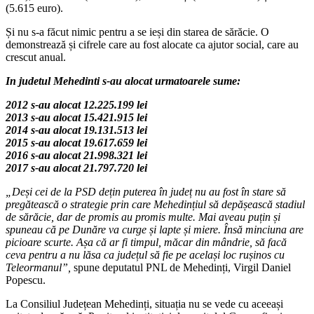
(5.615 euro).
Și nu s-a făcut nimic pentru a se ieși din starea de sărăcie. O
demonstrează și cifrele care au fost alocate ca ajutor social, care au
crescut anual.
In judetul Mehedinti s-au alocat urmatoarele sume:
2012 s-au alocat 12.225.199 lei
2013 s-au alocat 15.421.915 lei
2014 s-au alocat 19.131.513 lei
2015 s-au alocat 19.617.659 lei
2016 s-au alocat 21.998.321 lei
2017 s-au alocat 21.797.720 lei
„Deși cei de la PSD dețin puterea în județ nu au fost în stare să
pregătească o strategie prin care Mehedințiul să depășească stadiul
de sărăcie, dar de promis
au promis multe. Mai aveau puțin și
spuneau că pe Dunăre va curge și lapte și miere. Însă minciuna are
picioare scurte. Așa că ar fi timpul, măcar din mândrie, să facă
ceva pentru a nu lăsa ca județul să fie pe același loc rușinos cu
Teleormanul”,
spune deputatul PNL de Mehedinți, Virgil Daniel
Popescu.
La Consiliul Județean Mehedinți, situația nu se vede cu aceeași