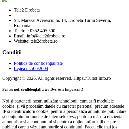
Tele2 Drobeta
Str. Maresal Averescu, nr. 14, Drobeta Turnu Severin,
Romania
Telefon: 0352 405 500
Email: info@tele2drobeta.ro
Website: tele2drobeta.ro
Condiții
Politica de confidențialitate
Legea nr.506/2004
Copyright © 2026. All rights reserved. Https://Turist-Info.ro
Pentru noi, confidențialitatea Dvs. este importantă
Noi și partenerii noștri utilizăm tehnologii, cum ar fi modulele
cookie, și vă procesăm datele cu caracter personal, precum adresele
IP și identificatorii cookie, pentru a personaliza anunțurile publicitare
și conținutul în funcție de interesele dvs., pentru a măsura eficiența
anunțurilor și a conținutului și pentru a obține informații despre
publicul care a văzut anunțurile și conținutul. Faceți clic mai jos