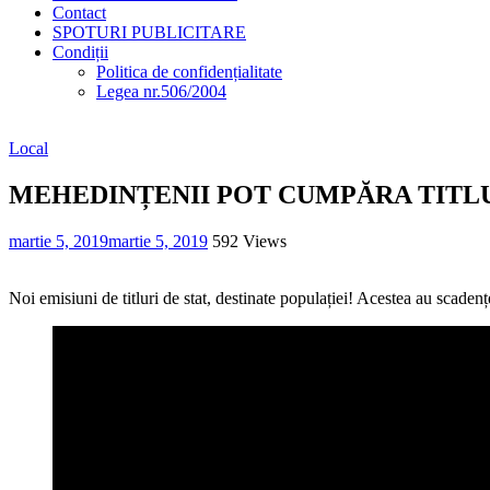
Contact
SPOTURI PUBLICITARE
Condiții
Politica de confidențialitate
Legea nr.506/2004
Local
MEHEDINȚENII POT CUMPĂRA TITLU
martie 5, 2019
martie 5, 2019
592 Views
Noi emisiuni de titluri de stat, destinate populației! Acestea au scadențe 